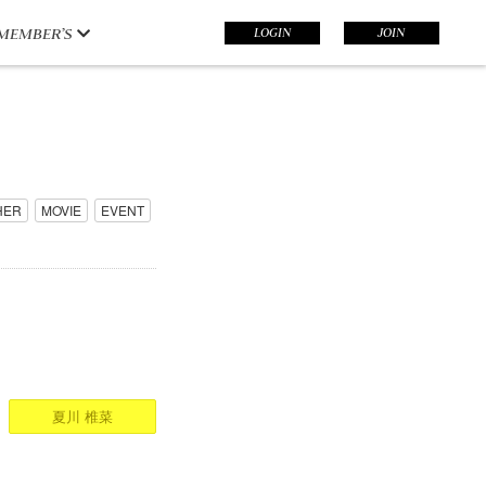
LOGIN
JOIN
MEMBER’S
HER
MOVIE
EVENT
夏川 椎菜