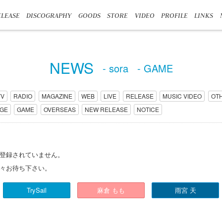
LEASE
DISCOGRAPHY
GOODS
STORE
VIDEO
PROFILE
LINKS
NEWS
- sora
- GAME
TV
RADIO
MAGAZINE
WEB
LIVE
RELEASE
MUSIC VIDEO
OT
AGE
GAME
OVERSEAS
NEW RELEASE
NOTICE
登録されていません。
々お待ち下さい。
TrySail
麻倉 もも
雨宮 天