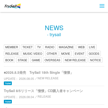
NEWS
- trysail
MEMBER
TICKET
TV
RADIO
MAGAZINE
WEB
LIVE
RELEASE
MUSIC VIDEO
OTHER
MOVIE
EVENT
GOODS
BOOK
STAGE
GAME
OVERSEAS
NEW RELEASE
NOTICE
■2026.8.5発売 TrySail 18th Single「憧憬」
NEW RELEASE
UPDATE
2026.08.05
TrySail
TrySail 8/5リリース「憧憬」CD購入者キャンペーン
RELEASE
UPDATE
2026.08.04
TrySail