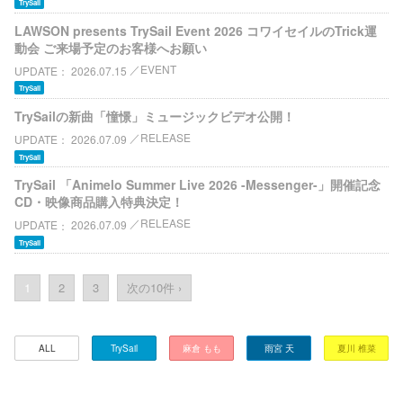
TrySail
LAWSON presents TrySail Event 2026 コワイセイルのTrick運
動会 ご来場予定のお客様へお願い
EVENT
UPDATE
2026.07.15
TrySail
TrySailの新曲「憧憬」ミュージックビデオ公開！
RELEASE
UPDATE
2026.07.09
TrySail
TrySail 「Animelo Summer Live 2026 -Messenger-」開催記念
CD・映像商品購入特典決定！
RELEASE
UPDATE
2026.07.09
TrySail
1
2
3
次の10件 ›
ALL
TrySail
麻倉 もも
雨宮 天
夏川 椎菜