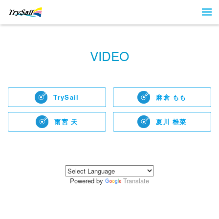
VIDEO
TrySail
麻倉 もも
雨宮 天
夏川 椎菜
Powered by
Translate