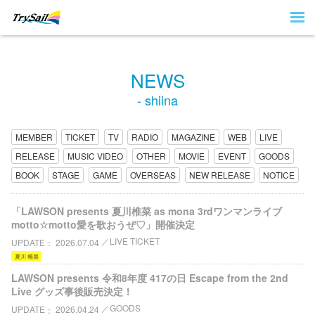
NEWS
- shiina
MEMBER
TICKET
TV
RADIO
MAGAZINE
WEB
LIVE
RELEASE
MUSIC VIDEO
OTHER
MOVIE
EVENT
GOODS
BOOK
STAGE
GAME
OVERSEAS
NEW RELEASE
NOTICE
「LAWSON presents 夏川椎菜 as mona 3rdワンマンライブ
motto☆motto愛を歌おうぜ♡」開催決定
LIVE TICKET
UPDATE
2026.07.04
夏川 椎菜
LAWSON presents 令和8年度 417の日 Escape from the 2nd
Live グッズ事後販売決定！
GOODS
UPDATE
2026.04.24