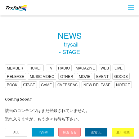
NEWS
- trysail
- STAGE
MEMBER
TICKET
TV
RADIO
MAGAZINE
WEB
LIVE
RELEASE
MUSIC VIDEO
OTHER
MOVIE
EVENT
GOODS
BOOK
STAGE
GAME
OVERSEAS
NEW RELEASE
NOTICE
Coming Soon!!
該当のコンテンツはまだ登録されていません。
恐れ入りますが、もう少々お待ち下さい。
ALL
TrySail
麻倉 もも
雨宮 天
夏川 椎菜