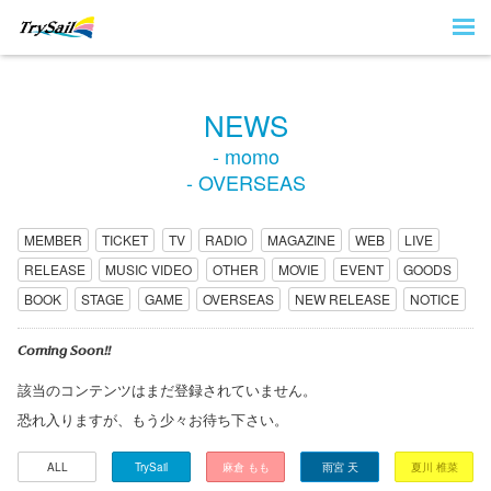
NEWS
- momo
- OVERSEAS
MEMBER
TICKET
TV
RADIO
MAGAZINE
WEB
LIVE
RELEASE
MUSIC VIDEO
OTHER
MOVIE
EVENT
GOODS
BOOK
STAGE
GAME
OVERSEAS
NEW RELEASE
NOTICE
Coming Soon!!
該当のコンテンツはまだ登録されていません。
恐れ入りますが、もう少々お待ち下さい。
ALL
TrySail
麻倉 もも
雨宮 天
夏川 椎菜