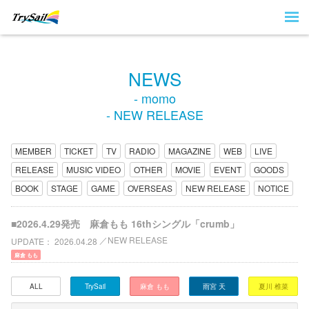
NEWS
- momo
- NEW RELEASE
MEMBER
TICKET
TV
RADIO
MAGAZINE
WEB
LIVE
RELEASE
MUSIC VIDEO
OTHER
MOVIE
EVENT
GOODS
BOOK
STAGE
GAME
OVERSEAS
NEW RELEASE
NOTICE
■2026.4.29発売 麻倉もも 16thシングル「crumb」
NEW RELEASE
UPDATE
2026.04.28
麻倉 もも
ALL
TrySail
麻倉 もも
雨宮 天
夏川 椎菜