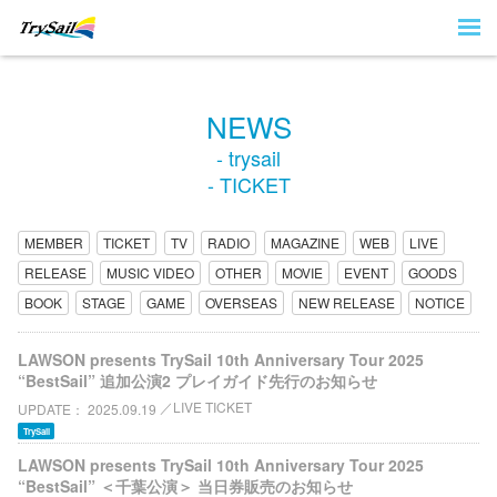
NEWS
- trysail
- TICKET
MEMBER
TICKET
TV
RADIO
MAGAZINE
WEB
LIVE
RELEASE
MUSIC VIDEO
OTHER
MOVIE
EVENT
GOODS
BOOK
STAGE
GAME
OVERSEAS
NEW RELEASE
NOTICE
LAWSON presents TrySail 10th Anniversary Tour 2025
“BestSail” 追加公演2 プレイガイド先行のお知らせ
LIVE TICKET
UPDATE
2025.09.19
TrySail
LAWSON presents TrySail 10th Anniversary Tour 2025
“BestSail” ＜千葉公演＞ 当日券販売のお知らせ