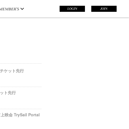
LOGIN
JOIN
MEMBER’S
会員向けチケット先行
チケット先行
映会 TrySail Portal