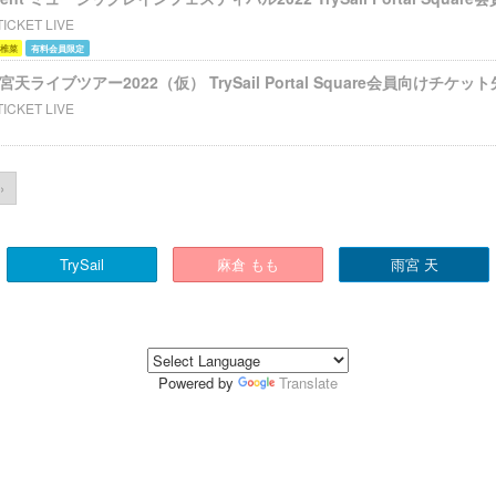
TICKET LIVE
 椎菜
有料会員限定
s 雨宮天ライブツアー2022（仮） TrySail Portal Square会員向けチケッ
TICKET LIVE
›
TrySail
麻倉 もも
雨宮 天
Powered by
Translate