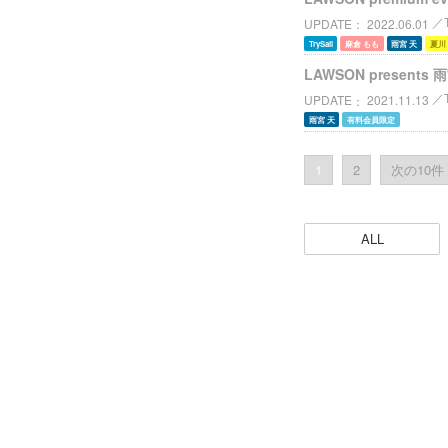
UPDATE
2022.06.01
TrySail
麻倉 もも
雨宮 天
夏川
LAWSON present
UPDATE
2021.11.13
雨宮 天
有料会員限定
1
2
次の10件 
ALL