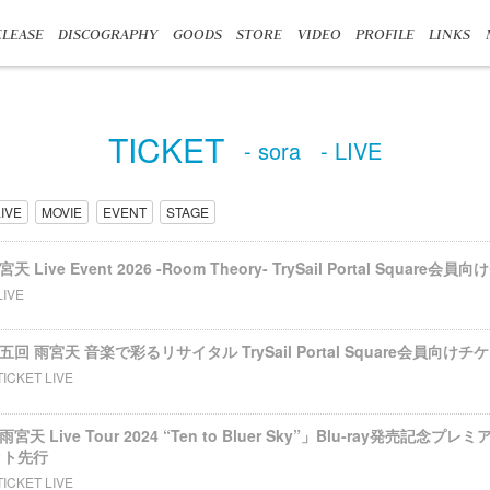
LEASE
DISCOGRAPHY
GOODS
STORE
VIDEO
PROFILE
LINKS
TICKET
- sora
- LIVE
LIVE
MOVIE
EVENT
STAGE
宮天 Live Event 2026 -Room Theory- TrySail Portal Square
LIVE
s 第五回 雨宮天 音楽で彩るリサイタル TrySail Portal Square会員向け
TICKET LIVE
雨宮天 Live Tour 2024 “Ten to Bluer Sky”」Blu-ray発売記念プレミア上
ット先行
TICKET LIVE