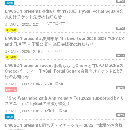
NEWS
TrySail
LAWSON presents 令和8年度 417の日 TrySail Portal Square会
員向けチケット先行のお知らせ
LIVE TICKET
UPDATE
2025.12.21
NEWS
夏川 椎菜
LAWSON presents 夏川椎菜 4th Live Tour 2025-2026 “CRACK
and FLAP" ＜千葉公演＞ 当日券販売のお知らせ
LIVE TICKET
UPDATE
2025.12.19
NEWS
夏川 椎菜
LAWSON premium event 麻倉もも もChoっと甘い♡ MoChoの
Chocoパーティー TrySail Portal Square会員向けチケット2次先
行のお知らせ
LIVE TICKET
UPDATE
2025.12.06
NEWS
麻倉 もも
「Sho Watanabe 20th Anniversary Fes.2026 supported by リ
スアニ！」にTrySailの出演が決定！
EVENT TICKET
UPDATE
2025.12.01
NEWS
TrySail
LAWSON presents 雨宮天ディナーショー 2025 ご来場のお客様