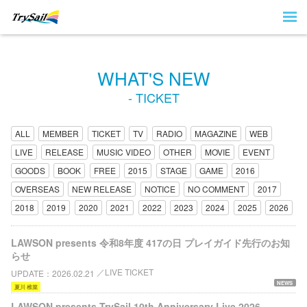
WHAT'S NEW
- TICKET
ALL
MEMBER
TICKET
TV
RADIO
MAGAZINE
WEB
LIVE
RELEASE
MUSIC VIDEO
OTHER
MOVIE
EVENT
GOODS
BOOK
FREE
2015
STAGE
GAME
2016
OVERSEAS
NEW RELEASE
NOTICE
NO COMMENT
2017
2018
2019
2020
2021
2022
2023
2024
2025
2026
LAWSON presents 令和8年度 417の日 プレイガイド先行のお知
らせ
LIVE TICKET
UPDATE
2026.02.21
NEWS
夏川 椎菜
LAWSON presents TrySail 10th Anniversary Live 2026