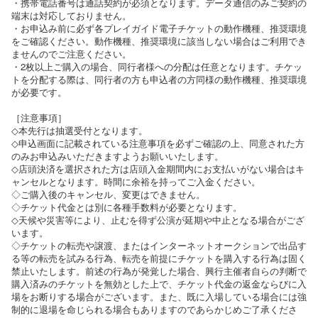
・携帯電話番号は通話契約が必須となります。データ通信のみご契約の
端末は対応しておりません。
・お申込み前に必ず各プレイガイド電子チケットの動作機種、推奨環境
をご確認ください。動作機種、推奨環境に該当しない場合はご利用でき
ませんのでご注意ください。
・2枚以上ご購入の場合、同行者様への分配は任意となります。チケッ
トを分配する際は、同行者の方も申込者の方同様の動作機種、推奨環境
が必要です。
［注意事項］
◇本先行は抽選受付となります。
◇申込画面に記載されている注意事項を必ずご確認の上、同意された方
のみお申込みいただきますようお願いいたします。
◇店頭決済を選択された方は店頭入金期間内にお支払いがない場合はキ
ャンセルとなります。時間に余裕を持ってご入金ください。
◇ご購入後のキャンセル、変更はできません。
◇チケット代金とは別に各種手数料が必要となります。
◇天候や災害等により、止むを得ず公演が延期や中止となる場合がござ
います。
◇チケットの転売や譲渡、またはインターネットオークションで出品す
る等の転売を試みる行為、転売を前提にチケットを購入する行為は固く
禁止いたします。前述の行為が発覚した場合、興行主催者自らの判断で
購入済みのチケットを無効とした上で、チケット代金の返金ならびに入
場をお断りする場合がございます。また、既に入場している場合には強
制的に退場を命じられる場合もありますのであらかじめご了承くださ