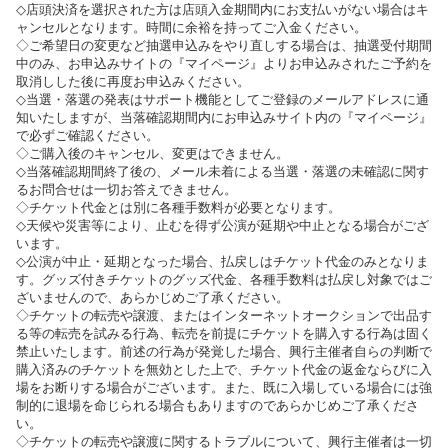
◇店頭決済を選択された方は店頭入金期間内にお支払いがない場合はキ
ャンセルとなります。時間に余裕を持ってご入金ください。
◇ご希望日の変更など抽選申込みをやり直しする場合は、抽選受付期間
中のみ、お申込みサイトの『マイページ』よりお申込みされたご予約を
取消しした後に再度お申込みください。
◇当選・落選の発表はサポート機能としてご登録のメールアドレスに通
知いたしますが、当落確認期間内にお申込みサイト内の『マイページ』
で必ずご確認ください。
◇ご購入後のキャンセル、変更はできません。
◇当落確認期間終了後の、メール未着による当選・落選の未確認に関す
るお問合せは一切お答えできません。
◇チケット代金とは別に各種手数料が必要となります。
◇天候や災害等により、止むを得ず公演が延期や中止となる場合がござ
います。
◇公演が中止・延期となった場合、払戻しはチケット代金のみとなりま
す。グッズ付きチケットのグッズ代金、各種手数料は払戻し対象ではご
ざいませんので、あらかじめご了承ください。
◇チケットの転売や譲渡、またはインターネットオークションで出品す
る等の転売を試みる行為、転売を前提にチケットを購入する行為は固く
禁止いたします。前述の行為が発覚した場合、興行主催者自らの判断で
購入済みのチケットを無効とした上で、チケット代金の返金ならびに入
場をお断りする場合がございます。また、既に入場している場合には強
制的に退場を命じられる場合もありますのであらかじめご了承くださ
い。
◇チケットの転売や譲渡に関するトラブルについて、興行主催者は一切