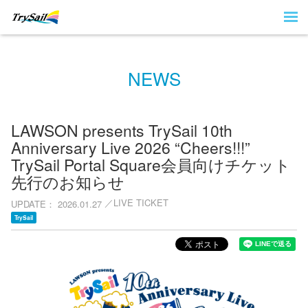
NEWS
LAWSON presents TrySail 10th
Anniversary Live 2026 “Cheers!!!”
TrySail Portal Square会員向けチケット
先行のお知らせ
LIVE TICKET
UPDATE
2026.01.27
TrySail