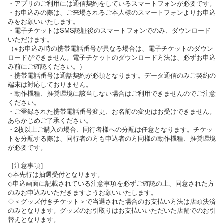
・アプリのご利用には通信契約をしているスマートフォンが必要です。
・お申込みの際は、ご来場されるご本人様のスマートフォンよりお申込
みをお願いいたします。
・電子チケットはSMS認証後のスマートフォンでのみ、ダウンロード
いただけます。
（※お申込み時の携帯電話番号が異なる場合は、電子チケットのダウン
ロードができません。電子チケットのダウンロード方法は、必ずお申込
み前にご確認ください。）
・携帯電話番号は通話契約が必須となります。データ通信のみご契約の
端末は対応しておりません。
・動作機種、推奨環境に該当しない場合はご利用できませんのでご注意
ください。
・ご登録された携帯電話番号変更、お名前の変更はお受けできません。
あらかじめご了承ください。
・2枚以上ご購入の場合、同行者様への分配は任意となります。チケッ
トを分配する際は、同行者の方も申込者の方同様の動作機種、推奨環境
が必要です。
［注意事項］
◇本先行は抽選受付となります。
◇申込画面に記載されている注意事項を必ずご確認の上、同意された方
のみお申込みいただきますようお願いいたします。
◇＜グッズ付きチケット＞で当選された場合のお支払い方法は店頭決済
のみとなります。グッズのお引取りはお支払いいただいた店舗でのお引
替えとなります。