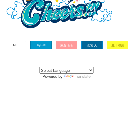
ALL
TrySail
麻倉 もも
雨宮 天
夏川 椎菜
Powered by
Translate