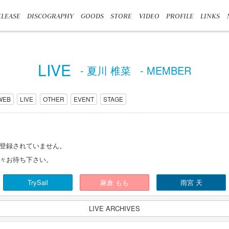
LEASE
DISCOGRAPHY
GOODS
STORE
VIDEO
PROFILE
LINKS
LIVE
- 夏川 椎菜
- MEMBER
WEB
LIVE
OTHER
EVENT
STAGE
登録されていません。
々お待ち下さい。
TrySail
麻倉 もも
雨宮 天
LIVE ARCHIVES