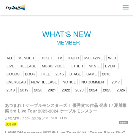
WHAT'S NEW
- MEMBER
ALL
MEMBER
TICKET
TV
RADIO
MAGAZINE
WEB
LIVE
RELEASE
MUSIC VIDEO
OTHER
MOVIE
EVENT
GOODS
BOOK
FREE
2015
STAGE
GAME
2016
OVERSEAS
NEW RELEASE
NOTICE
NO COMMENT
2017
2018
2019
2020
2021
2022
2023
2024
2025
2026
あつまれ！ケーブルモンスターズ！ 優秀賞10作品 発表！/ 夏川椎
菜 3rd Live Tour 2023-2024 ケーブルモンスター
MEMBER LIVE
UPDATE
2024.02.29
NEWS
夏川 椎菜
LAWSON presents 雨宮天 Live Tour 2024 “Ten to Bluer Sky”