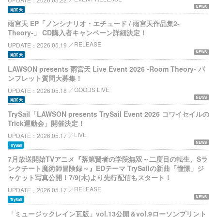
NEWS
雨宮 天
雨宮天 EP「ノンシナリオ・エチュード / 雨宮天作品集2-
Theory-」 CD購入者キャンペーン詳細決定！
RELEASE
UPDATE
2026.05.19
NEWS
雨宮 天
LAWSON presents 雨宮天 Live Event 2026 -Room Theory- パ
ンフレット質問大募集！
GOODS LIVE
UPDATE
2026.05.18
NEWS
雨宮 天
TrySail「LAWSON presents TrySail Event 2026 コワイセイルの
Trick運動会」開催決定！
LIVE
UPDATE
2026.05.17
NEWS
TrySail
7月放送開始TVアニメ『落第賢者の学院無双～二度目の転生、Sラ
ンクチート魔術師冒険録～』EDテーマ TrySailの新曲「憧憬」ジ
ャケット写真公開！7/9(木)より先行配信もスタート！
RELEASE
UPDATE
2026.05.17
NEWS
TrySail
「ミュージックレイン瓦版」vol.13公開＆vol.9ローソンプリント