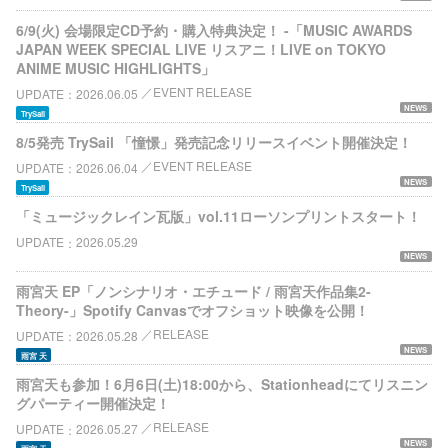
6/9(火) 会場限定CD予約・購入特典決定！ -「MUSIC AWARDS
JAPAN WEEK SPECIAL LIVE リスアニ！LIVE on TOKYO
ANIME MUSIC HIGHLIGHTS」
EVENT RELEASE
UPDATE
2026.06.05
NEWS
TrySail
8/5発売 TrySail 「憧憬」発売記念リリースイベント開催決定！
EVENT RELEASE
UPDATE
2026.06.04
NEWS
TrySail
「ミュージックレイン瓦版」vol.11ローソンプリントスタート！
UPDATE
2026.05.29
NEWS
雨宮天 EP「ノンシナリオ・エチュード / 雨宮天作品集2-
Theory-」Spotify Canvasでオフショット映像を公開！
RELEASE
UPDATE
2026.05.28
NEWS
雨宮 天
雨宮天も参加！6月6日(土)18:00から、Stationheadにてリスニン
グパーティー開催決定！
RELEASE
UPDATE
2026.05.27
NEWS