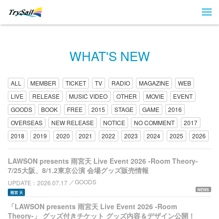
WHAT'S NEW
ALL
MEMBER
TICKET
TV
RADIO
MAGAZINE
WEB
LIVE
RELEASE
MUSIC VIDEO
OTHER
MOVIE
EVENT
GOODS
BOOK
FREE
2015
STAGE
GAME
2016
OVERSEAS
NEW RELEASE
NOTICE
NO COMMENT
2017
2018
2019
2020
2021
2022
2023
2024
2025
2026
LAWSON presents 雨宮天 Live Event 2026 -Room Theory-
7/25大阪、8/1.2東京公演 会場グッズ販売情報
GOODS
UPDATE
2026.07.17
NEWS
雨宮 天
「LAWSON presents 雨宮天 Live Event 2026 -Room
Theory-」 グッズ付きチケット グッズ内容＆デザイン公開！