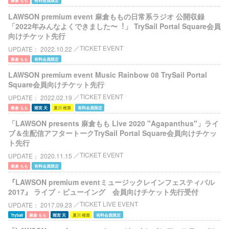
麻倉 もも
有料会員限定
LAWSON premium event ⿇倉ももの⽇常系ラジオ 公開収録
「2022年みんなよくできました〜︕」 TrySail Portal Square会員
向けチケット先行
TICKET EVENT
UPDATE
2022.10.22
麻倉 もも
有料会員限定
LAWSON premium event Music Rainbow 08 TrySail Portal
Square会員向けチケット先行
TICKET EVENT
UPDATE
2022.02.19
麻倉 もも
雨宮 天
夏川 椎菜
有料会員限定
「LAWSON presents 麻倉もも Live 2020 "Agapanthus"」ライ
ブ＆生配信アフタートークTrySail Portal Square会員向けチケッ
ト先行
TICKET EVENT
UPDATE
2020.11.15
麻倉 もも
有料会員限定
『LAWSON premium eventミュージックレインフェスティバル
2017』 ライブ・ビューイング 会員向けチケット先行受付
TICKET LIVE EVENT
UPDATE
2017.09.23
TrySail
麻倉 もも
雨宮 天
夏川 椎菜
有料会員限定