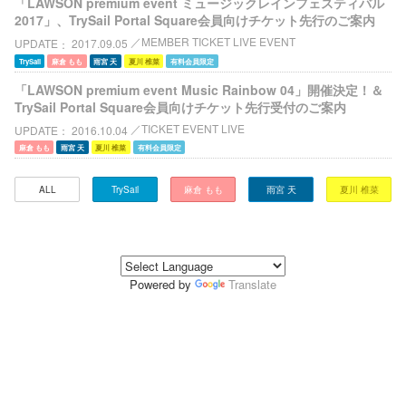
「LAWSON premium event ミュージックレインフェスティバル
2017」、TrySail Portal Square会員向けチケット先行のご案内
MEMBER TICKET LIVE EVENT
UPDATE
2017.09.05
TrySail
麻倉 もも
雨宮 天
夏川 椎菜
有料会員限定
「LAWSON premium event Music Rainbow 04」開催決定！＆
TrySail Portal Square会員向けチケット先行受付のご案内
TICKET EVENT LIVE
UPDATE
2016.10.04
麻倉 もも
雨宮 天
夏川 椎菜
有料会員限定
ALL
TrySail
麻倉 もも
雨宮 天
夏川 椎菜
Powered by
Translate