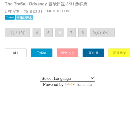
The TrySail Odyssey 冒険日誌 3/31@群馬
MEMBER LIVE
UPDATE
2019.03.31
TrySail
有料会員限定
‹ 前の10件
4
5
6
7
8
次の10件 ›
ALL
TrySail
麻倉 もも
雨宮 天
夏川 椎菜
Powered by
Translate