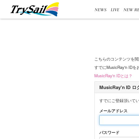
NEWS
LIVE
NEW RE
こちらのコンテンツを閲
すでにMusicRay'
MusicRay'n IDとは？
MusicRay'n ID
すでにご登録頂いて
メールアドレス
パスワード