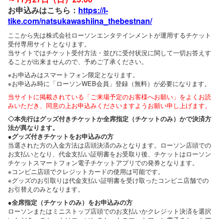
お申込みはこちら：
https://l-
tike.com/natsukawashiina_thebestnan/
ここから先は株式会社ローソンエンタテインメントが運用するチケット
受付専用サイトとなります。
当サイトではチケット受付方法・並びに受付状況に関して一切お答えす
ることが出来ませんので、予めご了承ください。
※お申込みはスマートフォン限定となります。
※お申込み時に「ローソンWEB会員」登録（無料）が必要になります。
当サイトに掲載されている「ご来場予定のお客様へお願い」をよくお読
みいただき、同意の上お申込みくださいますようお願い申し上げます。
◇本先行はグッズ付きチケットか全席指定（チケットのみ）かで決済方
法が異なります。
●グッズ付きチケットをお申込みの方
当選された方の入金方法は店頭決済のみとなります。ローソン店頭での
お支払いとなり、代金支払い証明書をお受取り後、チケットはローソン
チケットスマートフォン電子チケットアプリでの発券となります。
※コンビニ店頭でクレジットカードの使用は可能です。
※グッズのお引取りは代金支払い証明書を受け取ったコンビニ店舗での
お引替えのみとなります。
●全席指定（チケットのみ）をお申込みの方
ローソンまたはミニストップ店頭でのお支払いかクレジット決済を選択