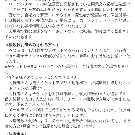
・ローソンチケットの申込画面に記載されている同意文を必ずご確認の
上、同意された方のみお申込みいただきますようお願いいたします。
・万が一、会場内で新型コロナウイルス陽性者が確認され、保健所等の
行政機関から開示要請があった場合には、ローソンチケットへご登録い
ただいたお客様情報を提供させていただきます。
・入場者情報の相違をなくす為、チケットの転売、譲渡は固く禁止させ
ていただきます。
＜複数枚お申込みされる方へ＞
・本公演は、1人1枚ずつチケット発券を行っていただきます。同行者
の方へ電子チケットの分配が必要なため、事前に必ず分配をお願いいた
します。
※チケットを分配いただいていない場合は、同行者の方は入場できませ
ん。
※購入者様分のチケットは分配できません。
・同行者の方も電子チケットアプリの動作機種、推奨環境に適したスマ
ートフォンが必要です。
・同行者の方はチケットを受け取る際に、個人情報の入力が必要です。
個人情報を入力いただかない限り、チケットの受取や入場ができません
ので、予めご了承ください。
・メールアドレス認証でお時間がかかる場合もございますため、公演当
日でなく事前に分配処理をお願いいたします。
・入場者数の制限により、チケットを複数枚ご購入いただいても、同行
者の方と1席空けての着席となる場合がございます。
［注意事項］