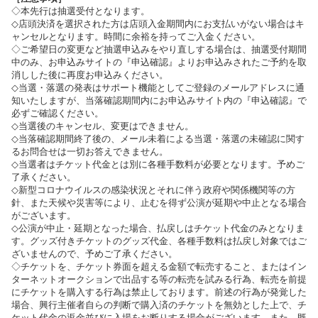
◇本先行は抽選受付となります。
◇店頭決済を選択された方は店頭入金期間内にお支払いがない場合はキ
ャンセルとなります。時間に余裕を持ってご入金ください。
◇ご希望日の変更など抽選申込みをやり直しする場合は、抽選受付期間
中のみ、お申込みサイトの『申込確認』よりお申込みされたご予約を取
消しした後に再度お申込みください。
◇当選・落選の発表はサポート機能としてご登録のメールアドレスに通
知いたしますが、当落確認期間内にお申込みサイト内の『申込確認』で
必ずご確認ください。
◇当選後のキャンセル、変更はできません。
◇当落確認期間終了後の、メール未着による当選・落選の未確認に関す
るお問合せは一切お答えできません。
◇当選者はチケット代金とは別に各種手数料が必要となります。予めご
了承ください。
◇新型コロナウイルスの感染状況とそれに伴う政府や関係機関等の方
針、また天候や災害等により、止むを得ず公演が延期や中止となる場合
がございます。
◇公演が中止・延期となった場合、払戻しはチケット代金のみとなりま
す。グッズ付きチケットのグッズ代金、各種手数料は払戻し対象ではご
ざいませんので、予めご了承ください。
◇チケットを、チケット券面を超える金額で転売すること、またはイン
ターネットオークションで出品する等の転売を試みる行為、転売を前提
にチケットを購入する行為は禁止しております。前述の行為が発覚した
場合、興行主催者自らの判断で購入済のチケットを無効とした上で、チ
ケット代金の返金並びに入場をお断りする場合がございます。また、既