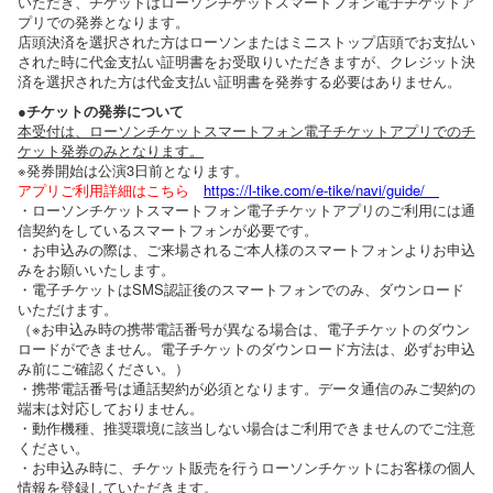
いただき、チケットはローソンチケットスマートフォン電子チケットア
プリでの発券となります。
店頭決済を選択された方はローソンまたはミニストップ店頭でお支払い
された時に代金支払い証明書をお受取りいただきますが、クレジット決
済を選択された方は代金支払い証明書を発券する必要はありません。
●チケットの発券について
本受付は、ローソンチケットスマートフォン電子チケットアプリでのチ
ケット発券のみとなります。
※発券開始は公演3日前となります。
アプリご利用詳細はこちら
https://l-tike.com/e-tike/navi/guide/
・ローソンチケットスマートフォン電子チケットアプリのご利用には通
信契約をしているスマートフォンが必要です。
・お申込みの際は、ご来場されるご本人様のスマートフォンよりお申込
みをお願いいたします。
・電子チケットはSMS認証後のスマートフォンでのみ、ダウンロード
いただけます。
（※お申込み時の携帯電話番号が異なる場合は、電子チケットのダウン
ロードができません。電子チケットのダウンロード方法は、必ずお申込
み前にご確認ください。）
・携帯電話番号は通話契約が必須となります。データ通信のみご契約の
端末は対応しておりません。
・動作機種、推奨環境に該当しない場合はご利用できませんのでご注意
ください。
・お申込み時に、チケット販売を行うローソンチケットにお客様の個人
情報を登録していただきます。