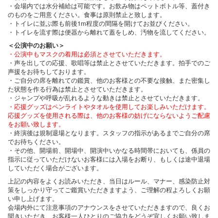
・会場内では水分補給は可能です。お飲み物はペットボトル等、蓋付き
のものをご用意ください。食事は原則禁止と致します。
・トイレに並ぶ際も前後1m程度の間隔を開けてお並びください。
・トイレを流す際は便器から離れて蓋をしめ、汚物を流してください。
＜公演中のお願い＞
・公演中もマスクの着用は必須とさせていただきます。
・声を出しての応援、歌唱等は禁止とさせていただきます。拍手でのご
声援をお待ちしております。
・ご自分の席を離れての鑑賞、他のお客様との不要な接触、また密集し
た状態を作る行為は禁止とさせていただきます。
・ジャンプや呼吸が乱れるような動きは禁止とさせていただきます。
・応援グッズはペンライトやタオルを使用してお楽しみいただけます。
応援グッズを使用される際は、他のお客様の妨げにならないようご配慮
をお願い致します。
・終演後は規制退場となります。スタッフの指示があるまでご自分の席
でお待ちください。
・その他、開場前、開場中、開演中いかなる時間帯においても、係員の
指示に従っていただけないお客様には入場をお断り、もしくは途中退場
していただく場合がございます。
上記の内容をよくお読みいただき、当日はルール、マナー、感染防止対
策をしっかり守ってご鑑賞いただきますよう、ご理解の程よろしくお願
い申し上げます。
会場内外にて注意事項のアナウンスをさせていただきますので、良くお
聞きいただき、お客様一人ひとりのご協力をどうぞ宜しくお願い致しま