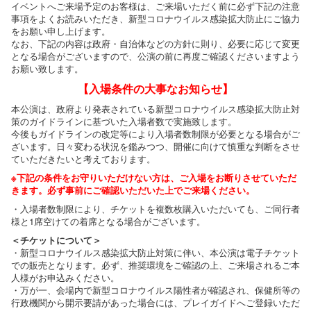
イベントへご来場予定のお客様は、ご来場いただく前に必ず下記の注意
事項をよくお読みいただき、新型コロナウイルス感染拡大防止にご協力
をお願い申し上げます。
なお、下記の内容は政府・自治体などの方針に則り、必要に応じて変更
となる場合がございますので、公演の前に再度ご確認くださいますよう
お願い致します。
【入場条件の大事なお知らせ】
本公演は、政府より発表されている新型コロナウイルス感染拡大防止対
策のガイドラインに基づいた入場者数で実施致します。
今後もガイドラインの改定等により入場者数制限が必要となる場合がご
ざいます。日々変わる状況を鑑みつつ、開催に向けて慎重な判断をさせ
ていただきたいと考えております。
※下記の条件をお守りいただけない方は、ご入場をお断りさせていただ
きます。必ず事前にご確認いただいた上でご来場ください。
・入場者数制限により、チケットを複数枚購入いただいても、ご同行者
様と1席空けての着席となる場合がございます。
＜チケットについて＞
・新型コロナウイルス感染拡大防止対策に伴い、本公演は電子チケット
での販売となります。必ず、推奨環境をご確認の上、ご来場されるご本
人様がお申込みください。
・万が一、会場内で新型コロナウイルス陽性者が確認され、保健所等の
行政機関から開示要請があった場合には、プレイガイドへご登録いただ