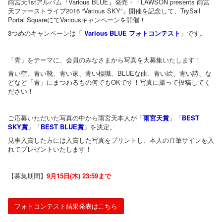
雨宮天1stアルバム『Various BLUE』発売・「LAWSON presents 雨宮
天ファーストライブ2016 “Various SKY”」開催を記念して、TrySail
Portal SquareにてVariousキャンペーンを開催！
3つめのキャンペーンは「
Various BLUE フォトコンテスト
」です。
「青」をテーマに、会員のみなさまから写真を大募集いたします！
青い空、青い靴、青い家、青い標識、BLUEな曲、青い絵、青い詩、な
どなど「青」にまつわるもの何でもOKです！写真に撮って投稿してく
ださい！
ご応募いただいた写真の中から雨宮天本人が「
雨宮天賞
」「
BEST
SKY賞
」「
BEST BLUE賞
」を決定。
見事入賞した方には入賞した写真をプリントし、本人の直筆サインを入
れてプレゼントいたします！
【募集期間】
9月15日(木) 23:59まで
フォトコンテスト結果発表はこちら