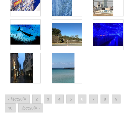
‹ 前の20件
2
3
4
5
6
7
8
9
10
次の20件 ›