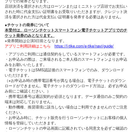
プリでの発券となります。
店頭決済を選択された方はローソンまたはミニストップ店頭でお支払い
された時に代金支払い証明書をお受取りいただきますが、クレジット決
済を選択された方は代金支払い証明書を発券する必要はありません。
●チケットの発券について
本受付は、ローソンチケットスマートフォン電子チケットアプリでのチ
ケット発券のみとなります。
※発券開始は公演3日前となります。
アプリご利用詳細はこちら
https://l-tike.com/e-tike/navi/guide/
・アプリのご利用には通信契約をしているスマートフォンが必要です。
・お申込みの際は、ご来場されるご本人様のスマートフォンよりお申込
みをお願いいたします。
・電子チケットはSMS認証後のスマートフォンでのみ、ダウンロード
いただけます。
（※お申込み時の携帯電話番号が異なる場合は、電子チケットのダウン
ロードができません。電子チケットのダウンロード方法は、必ずお申込
み前にご確認ください。）
・携帯電話番号は通話契約が必須となります。データ通信のみご契約の
端末は対応しておりません。
・動作機種、推奨環境に該当しない場合はご利用できませんのでご注意
ください。
・お申込み時に、チケット販売を行うローソンチケットにお客様の個人
情報を登録していただきます。
・ローソンチケットの申込画面に記載されている同意文を必ずご確認の