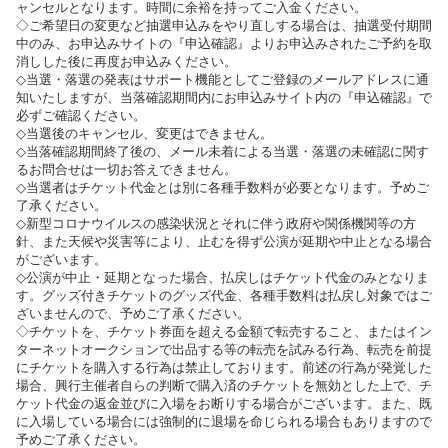
ャンセルとなります。時間に余裕を持ってご入金ください。
◇ご希望日の変更など抽選申込みをやり直しする場合は、抽選受付期間
中のみ、お申込みサイトの『申込確認』よりお申込みされたご予約を取
消しした後に再度お申込みください。
◇当選・落選の発表はサポート機能としてご登録のメールアドレスに通
知いたしますが、当落確認期間内にお申込みサイト内の『申込確認』で
必ずご確認ください。
◇当選後のキャンセル、変更はできません。
◇当落確認期間終了後の、メール未着による当選・落選の未確認に関す
るお問合せは一切お答えできません。
◇当選者はチケット代金とは別に各種手数料が必要となります。予めご
了承ください。
◇新型コロナウイルスの感染状況とそれに伴う政府や関係機関等の方
針、また天候や災害等により、止むを得ず公演が延期や中止となる場合
がございます。
◇公演が中止・延期となった場合、払戻しはチケット代金のみとなりま
す。グッズ付きチケットのグッズ代金、各種手数料は払戻し対象ではご
ざいませんので、予めご了承ください。
◇チケットを、チケット券面を超える金額で転売すること、またはイン
ターネットオークションで出品する等の転売を試みる行為、転売を前提
にチケットを購入する行為は禁止しております。前述の行為が発覚した
場合、興行主催者自らの判断で購入済のチケットを無効とした上で、チ
ケット代金の返金並びに入場をお断りする場合がございます。また、既
に入場している場合には強制的に退場を命じられる場合もありますので
予めご了承ください。