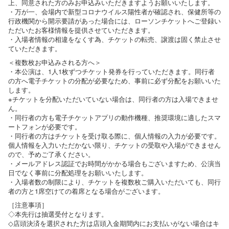
上、同意された方のみお申込みいただきますようお願いいたします。
・万が一、会場内で新型コロナウイルス陽性者が確認され、保健所等の
行政機関から開示要請があった場合には、ローソンチケットへご登録い
ただいたお客様情報を提供させていただきます。
・入場者情報の相違をなくす為、チケットの転売、譲渡は固く禁止させ
ていただきます。
＜複数枚お申込みされる方へ＞
・本公演は、1人1枚ずつチケット発券を行っていただきます。同行者
の方へ電子チケットの分配が必要なため、事前に必ず分配をお願いいた
します。
※チケットを分配いただいていない場合は、同行者の方は入場できませ
ん。
・同行者の方も電子チケットアプリの動作機種、推奨環境に適したスマ
ートフォンが必要です。
・同行者の方はチケットを受け取る際に、個人情報の入力が必要です。
個人情報を入力いただかない限り、チケットの受取や入場ができません
ので、予めご了承ください。
・メールアドレス認証でお時間がかかる場合もございますため、公演当
日でなく事前に分配処理をお願いいたします。
・入場者数の制限により、チケットを複数枚ご購入いただいても、同行
者の方と1席空けての着席となる場合がございます。
［注意事項］
◇本先行は抽選受付となります。
◇店頭決済を選択された方は店頭入金期間内にお支払いがない場合はキ