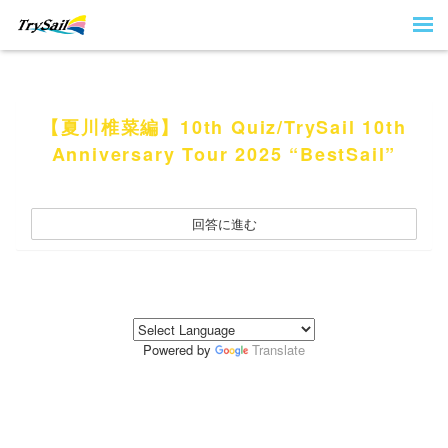
【夏川椎菜編】10th Quiz/TrySail 10th
Anniversary Tour 2025 “BestSail”
回答に進む
Powered by
Translate