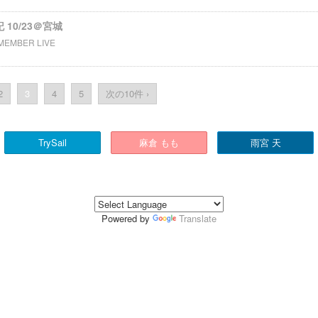
記 10/23＠宮城
MEMBER LIVE
2
3
4
5
次の10件 ›
TrySail
麻倉 もも
雨宮 天
Powered by
Translate