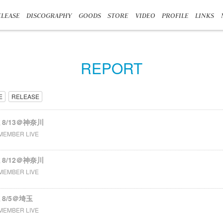
LEASE
DISCOGRAPHY
GOODS
STORE
VIDEO
PROFILE
LINKS
REPORT
E
RELEASE
誌 8/13＠神奈川
MEMBER LIVE
誌 8/12＠神奈川
MEMBER LIVE
 8/5＠埼玉
MEMBER LIVE