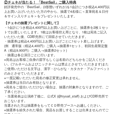
②チェキが当たる！ 「BestSail」ご購入特典
好評発売中の「BestSail」(3形態いずれか)を1会計につき税込4,400円以
上お買い上げいただいた方の中から、抽選で4名様に＜直筆宛名＆日付
＆サイン入りチェキ＞をプレゼントいたします。
【チェキの抽選プレゼントに関して】
・1会計につき税込4,400円以上お買い上げごとに、抽選券を2枚１セッ
トでお渡しいたします。1枚はお客様控え用となり、1枚は宛名ご記入
いただいた後、CD即売所にて回収させていただきます。
・抽選券は税込4,400円以上お買い上げごとに1セット差し上げます。
(例 通常版（税込4,400円）ご購入→抽選券1セット、初回生産限定盤
A（税込9,900円）ご購入→抽選券2セット)
・抽選は各公演日ごとに行います。
※宛名はお客様ご自身の苗字もしくは名前のどちらかをご記入くださ
い。(フルネームおよびニックネームは禁止とさせていただきます)また
ご使用いただける文字は、漢字・ひらがな・カタカナ・アルファベット
のみとさせていただきます。
※一度記載いただいた宛名の修正変更は承れません。
※抽選券は当日のみ有効となります。
※宛名をご提出いただけない場合は、抽選の対象外となりますので、ご
了承ください。
・当選発表は公演終了後に、公式X (@trysail_staff) およびCD即売所で
おこないます。
当選された方は抽選券をもってＣＤ即売ブースへお越しください。
※抽選券を紛失された場合、賞品をお渡しすることは出来ませんのでご