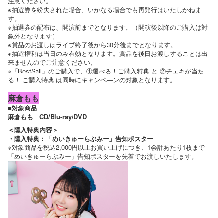
注意ください。
※抽選券を紛失された場合、いかなる場合でも再発行はいたしかねま
す。
※抽選券の配布は、開演前までとなります。（開演後以降のご購入は対
象外となります）
※賞品のお渡しはライブ終了後から30分後までとなります。
※抽選権利は当日のみ有効となります。賞品を後日お渡しすることは出
来ませんのでご注意ください。
※「BestSail」のご購入で、①選べる！ご購入特典 と ②チェキが当た
る！ ご購入特典 は同時にキャンペ―ンの対象となります。
麻倉もも
■対象商品
麻倉もも CD/Blu-ray/DVD
＜購入特典内容＞
・購入特典：「めいきゅーらぶみー」告知ポスター
※対象商品を税込2,000円以上お買い上げにつき、1会計あたり1枚まで
「めいきゅーらぶみー」告知ポスターを先着でお渡しいたします。