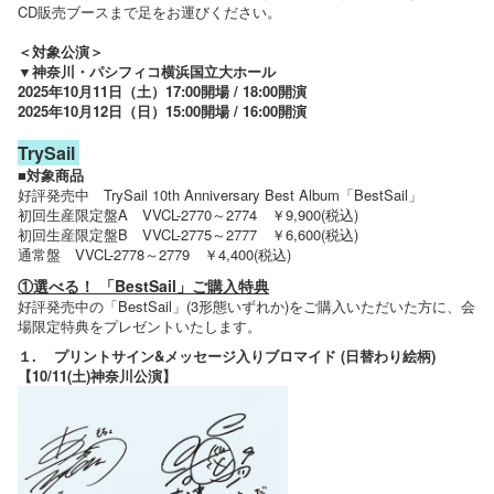
CD販売ブースまで足をお運びください。
＜対象公演＞
▼神奈川・パシフィコ横浜国立大ホール
2025年10月11日（土）17:00開場 / 18:00開演
2025年10月12日（日）15:00開場 / 16:00開演
TrySail
■対象商品
好評発売中 TrySail 10th Anniversary Best Album「BestSail」
初回生産限定盤A VVCL-2770～2774 ￥9,900(税込)
初回生産限定盤B VVCL-2775～2777 ￥6,600(税込)
通常盤 VVCL-2778～2779 ￥4,400(税込)
①選べる！ 「BestSail」ご購入特典
好評発売中の「BestSail」(3形態いずれか)をご購入いただいた方に、会
場限定特典をプレゼントいたします。
１. プリントサイン&メッセージ入りブロマイド (日替わり絵柄)
【10/11(土)神奈川公演】