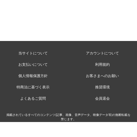
当サイトについて
アカウントについて
お支払いについて
利用規約
個人情報保護方針
お客さまへのお願い
特商法に基づく表示
推奨環境
よくあるご質問
会員退会
掲載されているすべてのコンテンツ(記事、画像、音声データ、映像データ等)の無断転載を
禁じます。
©MusicRay’n Inc.