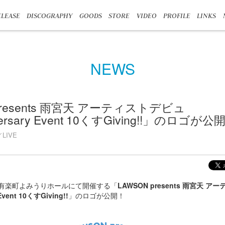
LEASE
DISCOGRAPHY
GOODS
STORE
VIDEO
PROFILE
LINKS
NEWS
presents 雨宮天 アーティストデビュ
iversary Event 10くすGiving!!」のロゴが公
LIVE
日）有楽町よみうりホールにて開催する「
LAWSON presents 雨宮天 
Event 10くすGiving!!
」のロゴが公開！