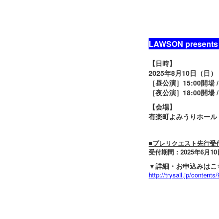
LAWSON present
【日時】
2025年8月10日（日）
［昼公演］15:00開場 /
［夜公演］18:00開場 /
【会場】
有楽町よみうりホール
■プレリクエスト先行受
受付期間：2025年6月10日
▼詳細・お申込みはこ
http://trysail.jp/content