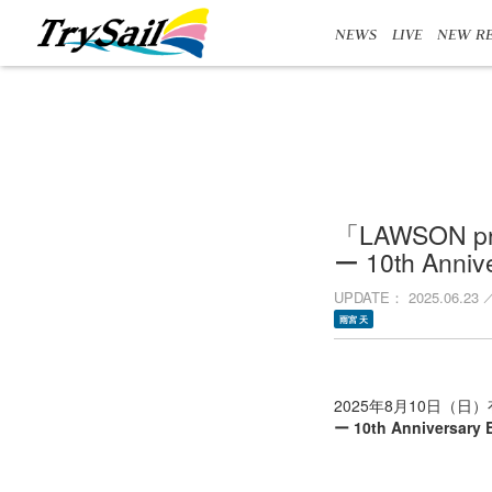
NEWS
LIVE
NEW RE
「LAWSON 
ー 10th Ann
UPDATE
2025.06.23
雨宮 天
2025年8月10日（
ー 10th Anniversary 