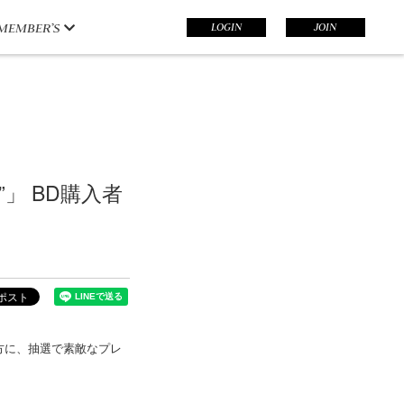
LOGIN
JOIN
MEMBER’S
d”」 BD購入者
た方に、抽選で素敵なプレ