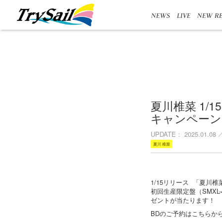
NEWS
LIVE
NEW RE
夏川椎菜 1/15
キャンペーン
UPDATE
2025.01.08
夏川 椎菜
1/15リリース 「夏川椎菜 
初回生産限定盤（SMXL
ゼントが当たります！
BDのご予約はこちらから