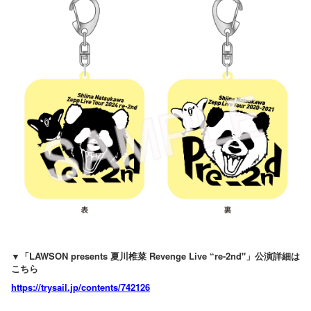
▼「LAWSON presents 夏川椎菜 Revenge Live “re-2nd"」公演詳細は
こちら
https://trysail.jp/contents/742126