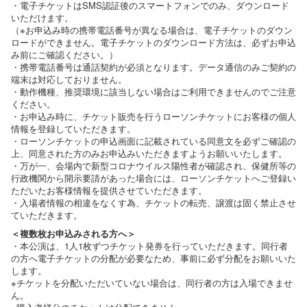
・電子チケットはSMS認証後のスマートフォンでのみ、ダウンロード
いただけます。
（※お申込み時の携帯電話番号が異なる場合は、電子チケットのダウン
ロードができません。電子チケットのダウンロード方法は、必ずお申込
み前にご確認ください。）
・携帯電話番号は通話契約が必須となります。データ通信のみご契約の
端末は対応しておりません。
・動作機種、推奨環境に該当しない場合はご利用できませんのでご注意
ください。
・お申込み時に、チケット販売を行うローソンチケットにお客様の個人
情報を登録していただきます。
・ローソンチケットの申込画面に記載されている同意文を必ずご確認の
上、同意された方のみお申込みいただきますようお願いいたします。
・万が一、会場内で新型コロナウイルス陽性者が確認され、保健所等の
行政機関から開示要請があった場合には、ローソンチケットへご登録い
ただいたお客様情報を提供させていただきます。
・入場者情報の相違をなくす為、チケットの転売、譲渡は固く禁止させ
ていただきます。
＜複数枚お申込みされる方へ＞
・本公演は、1人1枚ずつチケット発券を行っていただきます。同行者
の方へ電子チケットの分配が必要なため、事前に必ず分配をお願いいた
します。
※チケットを分配いただいていない場合は、同行者の方は入場できませ
ん。