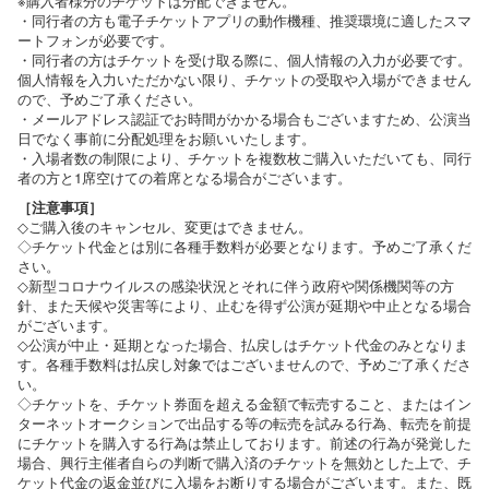
※購入者様分のチケットは分配できません。
・同行者の方も電子チケットアプリの動作機種、推奨環境に適したスマ
ートフォンが必要です。
・同行者の方はチケットを受け取る際に、個人情報の入力が必要です。
個人情報を入力いただかない限り、チケットの受取や入場ができません
ので、予めご了承ください。
・メールアドレス認証でお時間がかかる場合もございますため、公演当
日でなく事前に分配処理をお願いいたします。
・入場者数の制限により、チケットを複数枚ご購入いただいても、同行
者の方と1席空けての着席となる場合がございます。
［注意事項］
◇ご購入後のキャンセル、変更はできません。
◇チケット代金とは別に各種手数料が必要となります。予めご了承くだ
さい。
◇新型コロナウイルスの感染状況とそれに伴う政府や関係機関等の方
針、また天候や災害等により、止むを得ず公演が延期や中止となる場合
がございます。
◇公演が中止・延期となった場合、払戻しはチケット代金のみとなりま
す。各種手数料は払戻し対象ではございませんので、予めご了承くださ
い。
◇チケットを、チケット券面を超える金額で転売すること、またはイン
ターネットオークションで出品する等の転売を試みる行為、転売を前提
にチケットを購入する行為は禁止しております。前述の行為が発覚した
場合、興行主催者自らの判断で購入済のチケットを無効とした上で、チ
ケット代金の返金並びに入場をお断りする場合がございます。また、既