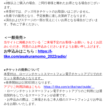
※2枚以上ご購入の場合、ご同行者様と離れたお席となる場合がござい
ます。
※本受付では、グッズ付きチケットのお取扱いはございません。
※先着での販売となり、予定枚数に達し次第終了となります。
※演出およびステージの一部が見えにくいお席となる場合がございま
す。予めご了承ください。
＜
一般発売
＞
当サイトに掲載されている「ご来場予定のお客様へお願い」をよくお読
みいただき、同意の上お申込みくださいますようお願い申し上げます。
お申込みはこちら：
https://l-
tike.com/asakuramomo_2022radio/
●チケットの発券について
本受付は、ローソンチケットスマートフォン電子チケットアプリでのチ
ケット発券のみとなります。
※発券開始は公演3日前となります。
アプリご利用詳細はこちら
https://l-tike.com/e-tike/navi/guide/
・ローソンチケットスマートフォン電子チケットアプリのご利用には通
信契約をしているスマートフォンが必要です。
・お申込みの際は、ご来場されるご本人様のスマートフォンよりお申込
みをお願いいたします。