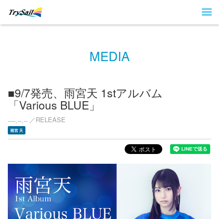
MEDIA
■9/7発売、雨宮天 1stアルバム
「Various BLUE」
RELEASE
----.--.--
雨宮 天