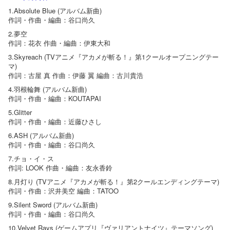
1.Absolute Blue (アルバム新曲)
作詞・作曲・編曲：谷口尚久
2.夢空
作詞：花衣 作曲・編曲：伊東大和
3.Skyreach (TVアニメ『アカメが斬る！』第1クールオープニングテー
マ)
作詞：古屋 真 作曲：伊藤 翼 編曲：古川貴浩
4.羽根輪舞 (アルバム新曲)
作詞・作曲・編曲：KOUTAPAI
5.Glitter
作詞・作曲・編曲：近藤ひさし
6.ASH (アルバム新曲)
作詞・作曲・編曲：谷口尚久
7.チョ・イ・ス
作詞: LOOK 作曲・編曲：友永香鈴
8.月灯り (TVアニメ『アカメが斬る！』第2クールエンディングテーマ)
作詞・作曲：沢井美空 編曲：TATOO
9.Silent Sword (アルバム新曲)
作詞・作曲・編曲：谷口尚久
10.Velvet Rays (ゲームアプリ『ヴァリアントナイツ』テーマソング)