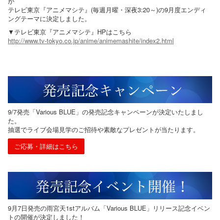
が
テレビ東京『アニメマシテ』(毎週月曜・深夜3:20～)の9月度エンディ
ングテーマに決定しました。
▼テレビ東京『アニメマシテ』HPはこちら
http://www.tv-tokyo.co.jp/anime/animemashite/index2.html
9/7発売「Various BLUE」の発売記念キャンペーンが決定いたしまし
た。
抽選でライブ会場見学のご招待や素敵なプレゼントが当たります。
ご応募・詳細はこちら
9月7日発売の雨宮天1stアルバム「Various BLUE」リリース記念イベン
トの開催が決定しました！