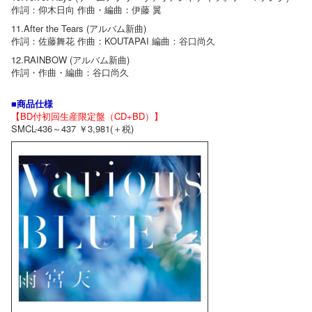
作詞：仰木日向 作曲・編曲：伊藤 翼
11.After the Tears (アルバム新曲)
作詞：佐藤舞花 作曲：KOUTAPAI 編曲：谷口尚久
12.RAINBOW (アルバム新曲)
作詞・作曲・編曲：谷口尚久
■商品仕様
【BD付初回生産限定盤（CD+BD）】
SMCL-436～437 ￥3,981(＋税)