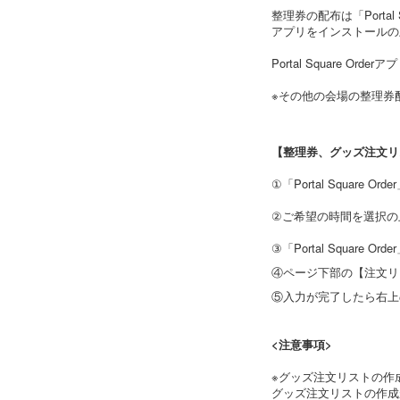
整理券の配布は「Portal 
アプリをインストールの
Portal Square Or
※その他の会場の整理券
【整理券、グッズ注文リ
①「Portal Squar
②ご希望の時間を選択の
③「Portal Squa
④ページ下部の【注文リ
⑤入力が完了したら右上
<注意事項>
※グッズ注文リストの作
グッズ注文リストの作成