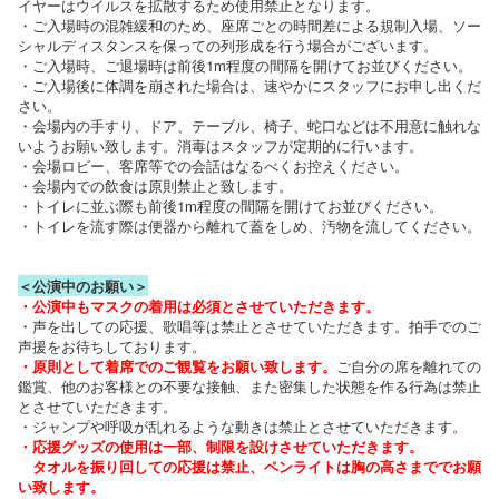
イヤーはウイルスを拡散するため使用禁止となります。
・ご入場時の混雑緩和のため、座席ごとの時間差による規制入場、ソー
シャルディスタンスを保っての列形成を行う場合がございます。
・ご入場時、ご退場時は前後1m程度の間隔を開けてお並びください。
・ご入場後に体調を崩された場合は、速やかにスタッフにお申し出くだ
さい。
・会場内の手すり、ドア、テーブル、椅子、蛇口などは不用意に触れな
いようお願い致します。消毒はスタッフが定期的に行います。
・会場ロビー、客席等での会話はなるべくお控えください。
・会場内での飲食は原則禁止と致します。
・トイレに並ぶ際も前後1m程度の間隔を開けてお並びください。
・トイレを流す際は便器から離れて蓋をしめ、汚物を流してください。
＜公演中のお願い＞
・公演中もマスクの着用は必須とさせていただきます。
・声を出しての応援、歌唱等は禁止とさせていただきます。拍手でのご
声援をお待ちしております。
・原則として着席でのご観覧をお願い致します。
ご自分の席を離れての
鑑賞、他のお客様との不要な接触、また密集した状態を作る行為は禁止
とさせていただきます。
・ジャンプや呼吸が乱れるような動きは禁止とさせていただきます。
・応援グッズの使用は一部、制限を設けさせていただきます。
タオルを振り回しての応援は禁止、ペンライトは胸の高さまででお願
い致します。