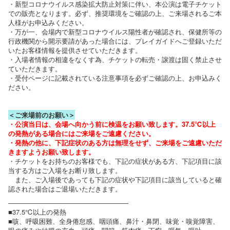
・新型コロナウイルス感染拡大防止対策に伴い、本公演は電子チケット
での販売となります。必ず、推奨環境をご確認の上、ご来場されるご本
人様がお申込みください。
・万が一、会場内で新型コロナウイルス陽性者が確認され、保健所等の
行政機関から開示要請があった場合には、プレイガイドへご登録いただ
いたお客様情報を提供させていただきます。
・入場者情報の相違をなくす為、チケットの転売・譲渡は固く禁止させ
ていただきます。
・受付ページに記載されている注意事項を必ずご確認の上、お申込みく
ださい。
＜ご来場前のお願い＞
・公演当日は、会場へ向かう前に検温をお願い致します。37.5℃以上
の発熱がある場合にはご来場をご遠慮ください。
・発熱の他に、下記症状のある方は無理をせず、ご来場をご遠慮いただ
きますようお願い致します。
・チケットをお持ちのお客様でも、下記の症状がある方、下記項目に該
当する方はご入場をお断り致します。
また、ご入場後であっても下記の症状や下記項目に該当していると確
認された場合はご退場いただきます。
――――――――――――――――――
■37.5℃以上の発熱
■咳、呼吸困難、全身倦怠感、咽頭痛、鼻汁・鼻閉、味覚・嗅覚障害、