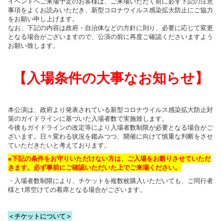
イベントへご来場予定のお客様は、ご来場いただく前に必ず下記の注意
事項をよくお読みいただき、新型コロナウイルス感染拡大防止にご協力
をお願い申し上げます。
なお、下記の内容は政府・自治体などの方針に則り、必要に応じて変更
となる場合がございますので、公演の前に再度ご確認くださいますよう
お願い致します。
【入場条件の大事なお知らせ】
本公演は、政府より発表されている新型コロナウイルス感染拡大防止対
策のガイドラインに基づいた入場者数で実施致します。
今後もガイドラインの改定等により入場者数制限が必要となる場合がご
ざいます。日々変わる状況を鑑みつつ、開催に向けて慎重な判断をさせ
ていただきたいと考えております。
※下記の条件をお守りいただけない方は、ご入場をお断りさせていただ
きます。必ず事前にご確認いただいた上でご来場ください。
・入場者数制限により、チケットを複数枚購入いただいても、ご同行者
様と1席空けての着席となる場合がございます。
＜チケットについて＞