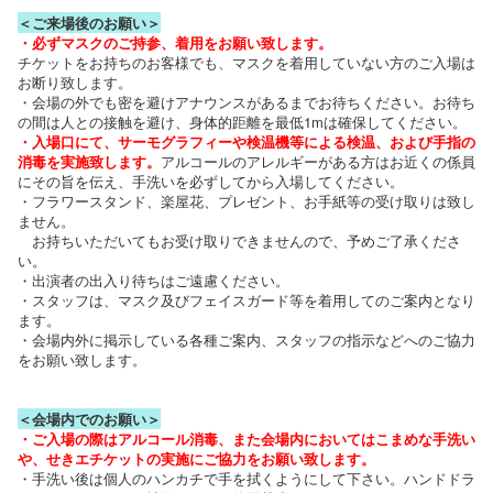
＜ご来場後のお願い＞
・必ずマスクのご持参、着用をお願い致します。
チケットをお持ちのお客様でも、マスクを着用していない方のご入場は
お断り致します。
・会場の外でも密を避けアナウンスがあるまでお待ちください。お待ち
の間は人との接触を避け、身体的距離を最低1mは確保してください。
・入場口にて、サーモグラフィーや検温機等による検温、および手指の
消毒を実施致します。
アルコールのアレルギーがある方はお近くの係員
にその旨を伝え、手洗いを必ずしてから入場してください。
・フラワースタンド、楽屋花、プレゼント、お手紙等の受け取りは致し
ません。
お持ちいただいてもお受け取りできませんので、予めご了承くださ
い。
・出演者の出入り待ちはご遠慮ください。
・スタッフは、マスク及びフェイスガード等を着用してのご案内となり
ます。
・会場内外に掲示している各種ご案内、スタッフの指示などへのご協力
をお願い致します。
＜会場内でのお願い＞
・ご入場の際はアルコール消毒、また会場内においてはこまめな手洗い
や、せきエチケットの実施にご協力をお願い致します。
・手洗い後は個人のハンカチで手を拭くようにして下さい。ハンドドラ