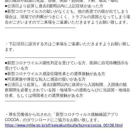
眼の痛みや結膜の充血、頭痛、関節・筋肉痛、下痢、嘔気・嘔吐
■公演日より起算し過去2週間以内に上記症状があった方
■新型コロナウイルスの疑いがなくとも、他の疾患での咳が出てしまう
場合は、現場での判断がつきにくく、トラブルの原因となってしまう場
合がございますのでご来場をご遠慮いただきますようお願い致します。
――――――――――――――――――
・下記項目に該当する方はご来場をご遠慮いただきますようお願い致し
ます。
――――――――――――――――――
■新型コロナウイルス陽性判定を受けている方、医師に自宅待機指示を
受けている方
■新型コロナウイルス感染症陽性者との濃厚接触がある方
■同居家族や身近な知人に感染の疑いがある方
■公演日より起算し、過去2週間以内に政府から入国制限、入国後の観
察期間を必要とされている国・地域等への渡航ならびに当該国・地域在
住者、もしくは帰国者との濃厚接触がある方
――――――――――――――――――
・厚生労働省から出された「新型コロナウィルス接触確認アプリ
COCOA」のダウンロードにご協力をお願い致します。
https://www.mhlw.go.jp/stf/seisakunitsuite/bunya/cocoa_00138.html