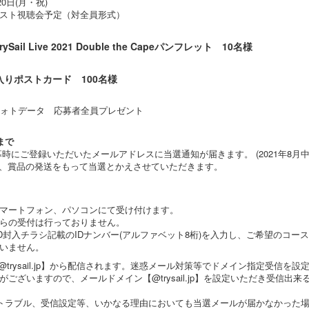
0日(月・祝)
スト視聴会予定（対全員形式）
il Live 2021 Double the Capeパンフレット 10名様
りポストカード 100名様
ャルフォトデータ 応募者全員プレゼント
9まで
時にご登録いただいたメールアドレスに当選通知が届きます。 (2021年8月中
は、賞品の発送をもって当選とかえさせていただきます。
マートフォン、パソコンにて受け付けます。
らの受付は行っておりません。
D封入チラシ記載のIDナンバー(アルファベット8桁)を入力し、ご希望のコー
いません。
ly@trysail.jp】から配信されます。迷惑メール対策等でドメイン指定受信
ございますので、メールドメイン【@trysail.jp】を設定いただき受信出
トラブル、受信設定等、いかなる理由においても当選メールが届かなかった