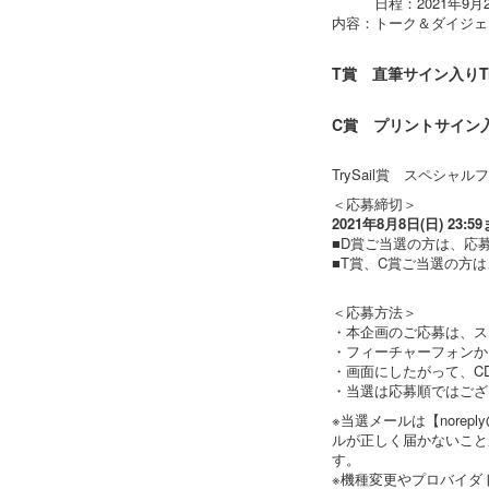
日程：2021年9月2
内容：トーク＆ダイジェ
T賞 直筆サイン入りTrySa
C賞 プリントサイン入
TrySail賞 スペシ
＜応募締切＞
2021年8月8日(日) 23:5
■D賞ご当選の方は、応募
■T賞、C賞ご当選の方
＜応募方法＞
・本企画のご応募は、ス
・フィーチャーフォンか
・画面にしたがって、C
・当選は応募順ではござ
※当選メールは【norep
ルが正しく届かないことが
す。
※機種変更やプロバイダ