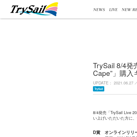
NEWS
LIVE
NEW RE
TrySail 8/
Cape”」購
UPDATE
2021.06.27
TrySail
8/4発売「TrySail Live
い上げいただいた方に、
D賞 オンラインリリ