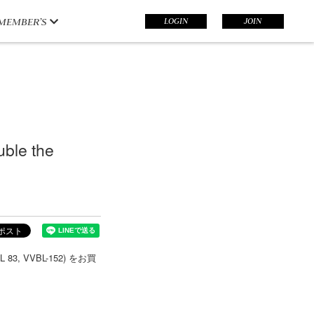
LOGIN
JOIN
MEMBER’S
le the
 83, VVBL-152) をお買