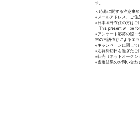
す。
＜応募に関する注意事項
※メールアドレス、ご住
※日本国外在住の方はご
This present will be for 
※アンケート応募の際エ
末の言語依存によるエラ
※キャンペーンに関して
※応募締切日を過ぎたご
※転売（ネットオークシ
※当選結果のお問い合わ