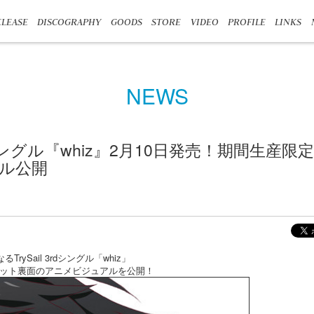
LEASE
DISCOGRAPHY
GOODS
STORE
VIDEO
PROFILE
LINKS
NEWS
3rdシングル『whiz』2月10日発売！期間生産
ル公開
rySail 3rdシングル「whiz」
ット裏面のアニメビジュアルを公開！