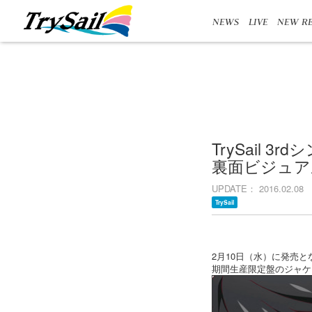
NEWS
LIVE
NEW RE
TrySail 
裏面ビジュア
UPDATE
2016.02.08
TrySail
2月10日（水）に発売となるT
期間生産限定盤のジャケ