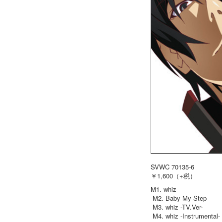
SVWC 70135-6
￥1,600（+税）
M1. whiz
M2. Baby My Step
M3. whiz -TV.Ver-
M4. whiz -Instrumental-