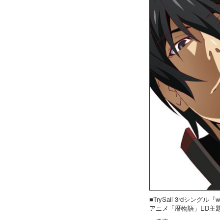
■TrySail 3rdシングル『w
アニメ「暦物語」ED主