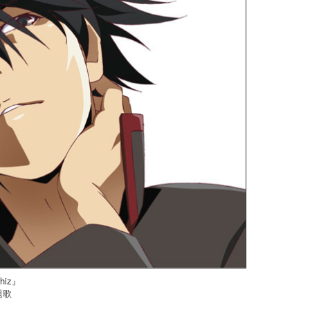
hiz』
題歌