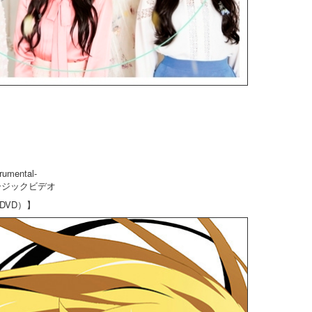
rumental-
ュージックビデオ
DVD）】