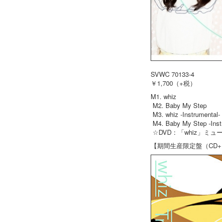
SVWC 70133-4
￥1,700（+税）
M1. whiz
M2. Baby My Step
M3. whiz -Instrumental-
M4. Baby My Step -Inst
☆DVD：「whiz」ミ
【期間生産限定盤（CD+