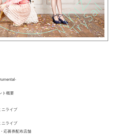
rumental-
ベント概要
&ミニライブ
&ミニライブ
・応募券配布店舗