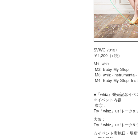
SVWC 70137
￥1,200（+税）
M1. whiz
M2. Baby My Step
M3. whiz -Instrumental-
M4. Baby My Step -Inst
■『whiz』発売記念イ
☆イベント内容
東京：
Try「whiz」us!トーク
大阪：
Try「whiz」us!トーク
☆イベント実施日・場所