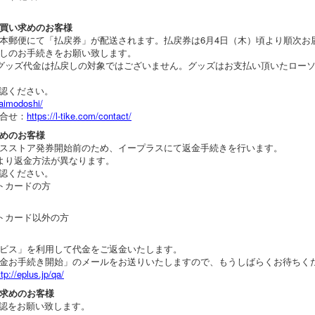
買い求めのお客様
本郵便にて「払戻券」が配送されます。払戻券は6月4日（木）頃より順次お
しのお手続きをお願い致します。
グッズ代金は払戻しの対象ではございません。グッズはお支払い頂いたロー
確認ください。
araimodoshi/
合せ：
https://l-tike.com/contact/
めのお客様
スストア発券開始前のため、イープラスにて返金手続きを行います。
より返金方法が異なります。
確認ください。
トカードの方
トカード以外の方
ビス」を利用して代金をご返金いたします。
金お手続き開始」のメールをお送りいたしますので、もうしばらくお待ちく
ttp://eplus.jp/qa/
求めのお客様
確認をお願い致します。