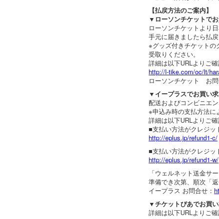
【払戻方法のご案内】
▼ローソンチケットでお
ローソンチケットより日
手元に届きましたら払戻
※グッズ付きチケットの
受取りください。
詳細は以下URLよりご
http://l-tike.com/oc/lt/h
ローソンチケット お問
▼イープラスでお買い求
配送およびコンビニエン
※申込み時の支払方法に
詳細は以下URLよりご
■支払い方法がクレジッ
http://eplus.jp/refund1-c/
■支払い方法がクレジッ
http://eplus.jp/refund1-w/
「ウェルネット送金サー
準備でき次第、順次「返
イープラス お問合せ：
h
▼チケットぴあでお買い
詳細は以下URLよりご