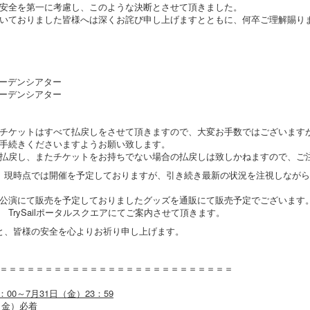
安全を第一に考慮し、このような決断とさせて頂きました。
いておりました皆様へは深くお詫び申し上げますとともに、何卒ご理解賜り
ガーデンシアター
ガーデンシアター
チケットはすべて払戻しをさせて頂きますので、大変お手数ではございます
手続きくださいますようお願い致します。
払戻し、またチケットをお持ちでない場合の払戻しは致しかねますので、ご
、現時点では開催を予定しておりますが、引き続き最新の状況を注視しなが
公演にて販売を予定しておりましたグッズを通販にて販売予定でございます
TrySailポータルスクエアにてご案内させて頂きます。
と、皆様の安全を心よりお祈り申し上げます。
＝＝＝＝＝＝＝＝＝＝＝＝＝＝＝＝＝＝＝＝＝＝＝＝＝＝
0：00～7月31日（金）23：59
（金）必着