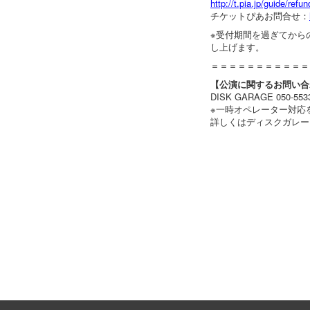
http://t.pia.jp/guide/refun
チケットぴあお問合せ：
※受付期間を過ぎてから
し上げます。
＝＝＝＝＝＝＝＝＝＝＝
【公演に関するお問い合
DISK GARAGE 050-5533
※一時オペレーター対応
詳しくはディスクガレー