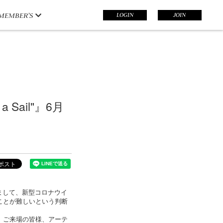
LOGIN
JOIN
MEMBER’S
r a Sail"』6月
l"」につきまして、新型コロナウイ
ことが難しいという判断
、ご来場の皆様、アーテ