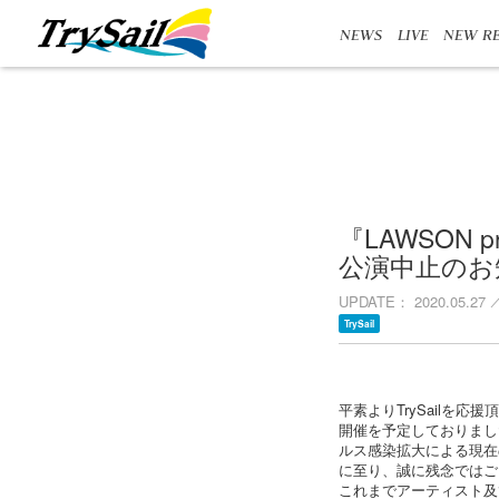
NEWS
LIVE
NEW RE
『LAWSON pres
公演中止のお
UPDATE
2020.05.27
TrySail
平素よりTrySailを
開催を予定しておりました「LAWS
ルス感染拡大による現在
に至り、誠に残念ではご
これまでアーティスト及