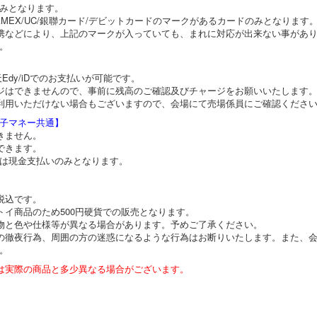
みとなります。
JCB/AMEX/UC/銀聯カード/デビットカードのマークがあるカードのみとなります
携などにより、上記のマークが入っていても、まれに対応が出来ない事があ
。
Edy/iDでのお支払いが可能です。
ジはできませんので、事前に残高のご確認及びチャージをお願いいたします
利用いただけない場合もございますので、会場にて売場係員にご確認くださ
子マネー共通】
きません。
できます。
販は現金支払いのみとなります。
税込です。
トイ商品のため500円硬貨での販売となります。
物と色や仕様等が異なる場合があります。予めご了承ください。
の徹夜行為、周囲の方の迷惑になるような行為はお断りいたします。また、
。
は実際の商品と多少異なる場合がございます。