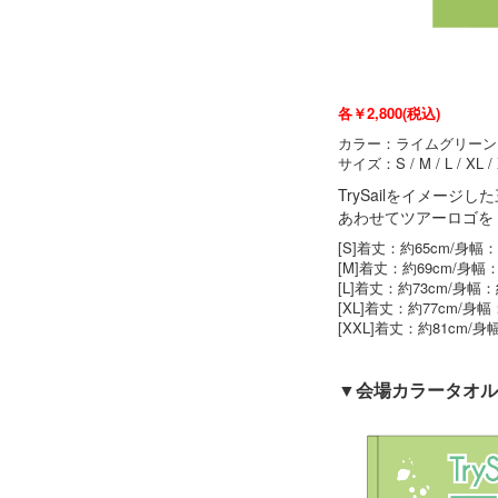
各￥2,800(税込)
カラー：ライムグリーン
サイズ：S / M / L / XL /
TrySailをイメー
あわせてツアーロゴを
[S]着丈：約65cm/身幅：
[M]着丈：約69cm/身幅：
[L]着丈：約73cm/身幅：
[XL]着丈：約77cm/身幅
[XXL]着丈：約81cm/身
▼会場カラータオル