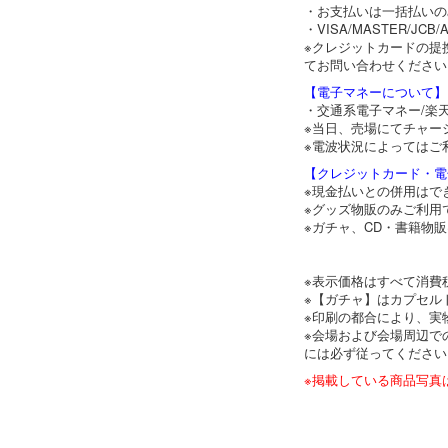
・お支払いは一括払いの
・VISA/MASTER/
※クレジットカードの提
てお問い合わせください
【電子マネーについて】
・交通系電子マネー/楽天
※当日、売場にてチャー
※電波状況によってはご
【クレジットカード・電
※現金払いとの併用はで
※グッズ物販のみご利用
※ガチャ、CD・書籍物
※表示価格はすべて消費
※【ガチャ】はカプセル
※印刷の都合により、実
※会場および会場周辺で
には必ず従ってください
※掲載している商品写真