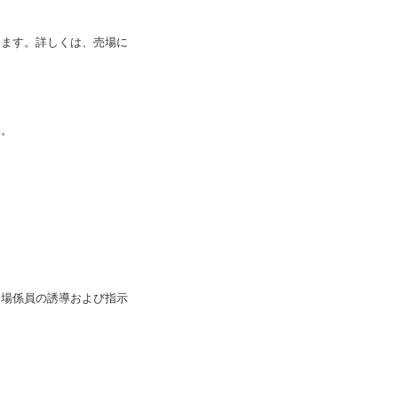
。
ります。詳しくは、売場に
。
い。
会場係員の誘導および指示