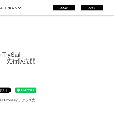
LOGIN
JOIN
MEMBER’S
TrySail
報、先行販売開
ail Odyssey"」グッズ先