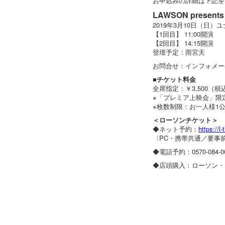
お申込みの詳細は下記を
LAWSON prese
2019年3月10日（日
【1回目】 11:00開演
【2回目】 14:15開演
登壇予定：雨宮天
お問合せ：インフォメーション
■チケット料金
全席指定：￥3,500（税
※「プレミア上映会」限
※枚数制限：お一人様1
＜ローソンチケット＞
◆ネット予約：
https://l
〈PC・携帯共通／要事前
◆電話予約：0570-084-
◆店頭購入：ローソン・ミ