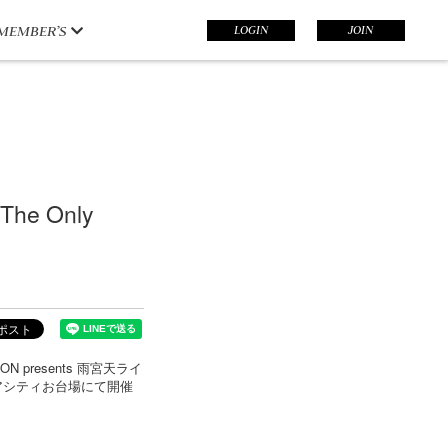
LOGIN
JOIN
MEMBER’S
he Only
presents 雨宮天ライ
アクアシティお台場にて開催