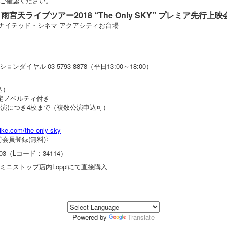
ご確認ください。
nts 雨宮天ライブツアー2018 “The Only SKY” プレミア先行上映
）ユナイテッド・シネマ アクアシティお台場
ダイヤル 03-5793-8878（平日13:00～18:00）
込）
定ノベルティ付き
公演につき4枚まで（複数公演申込可）
-tike.com/the-only-sky
会員登録(無料)〉
003（Lコード：34114）
ニストップ店内Loppiにて直接購入
Powered by
Translate