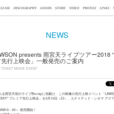
LEASE
DISCOGRAPHY
GOODS
STORE
VIDEO
PROFILE
LINKS
NEWS
WSON presents 雨宮天ライブツアー2018 “T
ミア先行上映会」一般発売のご案内
TICKET MOVIE EVENT
る雨宮天初のライブBlu-rayに先駆け、この映像の先行上映イベント「LAWSON 
 Only SKY” プレミア先行上映会」を3月10日（日）、ユナイテッド・シネマ 
M10：00～ 発売開始！