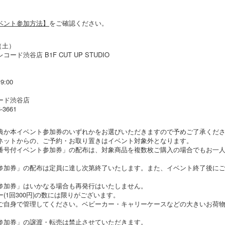
ベント参加方法】
をご確認ください。
（土）
ド渋谷店 B1F CUT UP STUDIO
:00
ード渋谷店
3661
典か本イベント参加券のいずれかをお選びいただきますので予めご了承くだ
ネットからの、ご予約・お取り置きはイベント対象外となります。
番号付イベント参加券」の配布は、対象商品を複数枚ご購入の場合でもお一人
参加券」の配布は定員に達し次第終了いたします。また、イベント終了後に
参加券」はいかなる場合も再発行はいたしません。
(1回300円)の数には限りがございます。
ご自身で管理してください。ベビーカー・キャリーケースなどの大きいお荷
参加券」の譲渡・転売は禁止させていただきます。