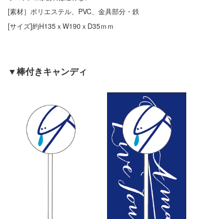
[素材］ポリエステル、PVC、金具部分・鉄
[サイズ]約H135ｘW190ｘD35ｍｍ
▼棒付きキャンディ