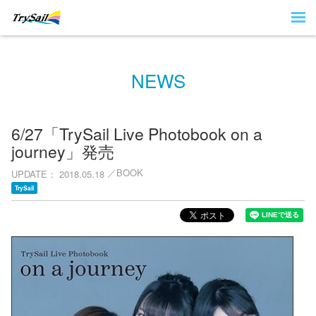
NEWS
6/27「TrySail Live Photobook on a
journey」発売
BOOK
UPDATE
2018.05.18
TrySail