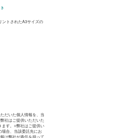
ント
リントされたA3サイズの
いただいた個人情報を、当
○弊社はご提供いただいた
きます。○弊社はご提供い
の場合、当該委託先にお
情報は弊社が責任を持って