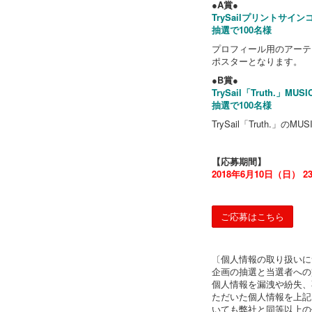
●A賞●
TrySailプリントサイ
抽選で100名様
プロフィール用のアーティ
ポスターとなります。
●B賞●
TrySail「Truth.
抽選で100名様
TrySail「Truth.
【応募期間】
2018年6月10日（日） 2
ご応募はこちら
〔個人情報の取り扱いに
企画の抽選と当選者への
個人情報を漏洩や紛失、
ただいた個人情報を上記
いても弊社と同等以上の