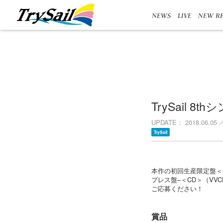
NEWS
LIVE
NEW RE
TrySail 8
UPDATE
2018.06.05
TrySail
本作の初回生産限定盤＜CD
プレス盤–＜CD＞（VV
ご応募ください！
賞品