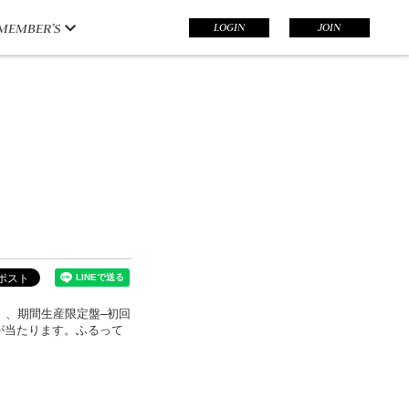
LOGIN
JOIN
MEMBER’S
49）、期間生産限定盤–初回
トが当たります。ふるって