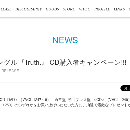
LEASE
DISCOGRAPHY
GOODS
STORE
VIDEO
PROFILE
LINKS
NEWS
thシングル『Truth.』 CD購入者キャンペーン!!!
RELEASE
+DVD＞（VVCL 1247～8）、通常盤–初回プレス盤–＜CD＞（VVCL 12
CL 1250）のいずれかをお買い上げいただいた方に、抽選で素敵なプレゼン