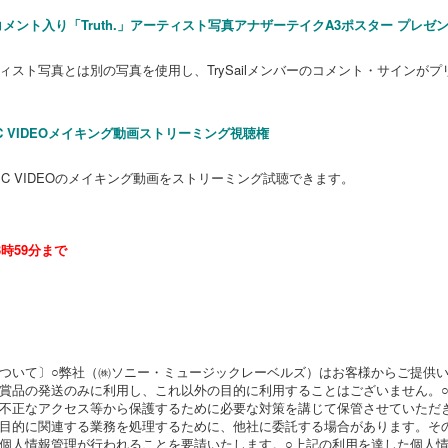
ンコメント入り「Truth.」アーティスト写真アナザーテイクA3ポスター プレゼ
スト写真とは別の写真を使用し、TrySailメンバーのコメント・サインがプ
」MUSIC VIDEOメイキング動画ストリーミング視聴権
」のMUSIC VIDEOのメイキング動画をストリーミング試聴できます。
3時59分まで
ついて〕○弊社（㈱ソニー・ミュージックレーベルズ）はお客様からご提供
賞品の発送のみに利用し、これ以外の目的に利用することはございません。
不正なアクセス等から保護するために必要な対策を講じて保管させていただ
目的に関連する業務を処理するために、他社に委託する場合があります。そ
個人情報管理が行われることを要請いたします。○上記の利用を達した個人