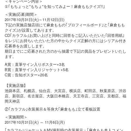
＜キャンペーン内容＞
①｢もちょっと"もちょ"を知ってみよー！麻倉ももクイズ!!｣
＜実施(応募)期間＞
2017年10月31日(火)～11月12日(日)
下記の実施店舗店頭にて麻倉ももの｢プロフィールボード｣と｢麻倉もも
クイズ｣が設置してあります。
CD｢カラフル｣お買い上げと同時に回答をご記入いただいた｢回答用紙｣
をレジにお持ちいただいた方の中からクイズ正解の方にはシリアル付き
応募券をお渡しします。
期日までにご応募された方のから抽選で下記の賞品をプレゼントいたし
ます。
A賞：直筆サイン入りポスター×3名
B賞：直筆サイン入りジャケット×5名
C賞：告知ポスター×20名
【実施店舗】
池袋本店、札幌店、仙台店、大宮店、横浜店、町田店、秋葉原店、渋谷
店、新宿店、名古屋店、大阪日本橋店、天王寺店、三宮店、京都店、福
岡天神店
②｢カラフル｣衣装展示＆等身大｢麻倉もも｣立て看板設置
＜実施期間＞
2017年10月31日(火) ～ 11月6日(月)
｢カラフル｣ジャケット＆MV撮影時の衣装展示・｢麻倉もも本人コメン