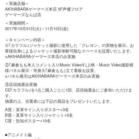
＜実施店舗＞
AKIHABARAゲーマーズ本店 5F声優フロア
ゲーマーズなんば店
＜実施期間＞
2017年10月31日(火)～11月10日(金)
＜キャンペーン内容＞
①｢カラフル｣ジャケット撮影に使用した「クレヨン」の実物を展示。お
客様自身によるジャケット撮影体験可能なスペースを設置いたします。
※AKIHABARAゲーマーズ本店のみ実施
②｢麻倉もも本人コメント入りMusic VideoV｣上映・Music Video撮影模
様パネル展示・等身大｢麻倉もも｣立て看板を設置。
※パネル展示はAKIHABARAゲーマーズ本店のみ実施
③店頭抽選会実施
CD｢カラフル｣を1点ご購入ごとに1回、店頭抽選会にご参加いただけま
す。
抽選の上、当選者には下記の賞品をプレゼントいたします。
A賞：直筆サイン入りポスター×3名
B賞：直筆サイン入りジャケット×5名
C賞：告知ポスター×10名
■アニメイト編