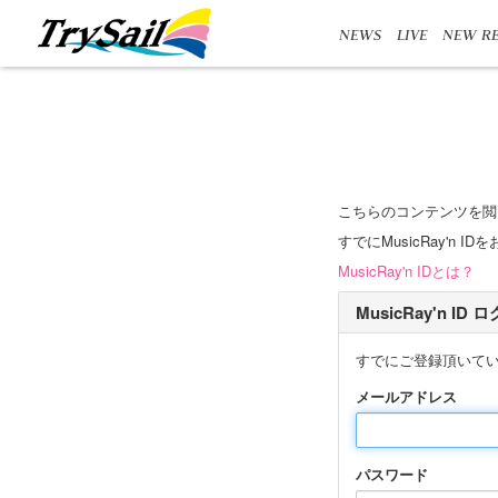
NEWS
LIVE
NEW RE
こちらのコンテンツを閲
すでにMusicRay'
MusicRay'n IDとは？
MusicRay'n ID
すでにご登録頂いて
メールアドレス
パスワード