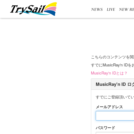
NEWS
LIVE
NEW RE
こちらのコンテンツを閲
すでにMusicRay'
MusicRay'n IDとは？
MusicRay'n ID
すでにご登録頂いて
メールアドレス
パスワード