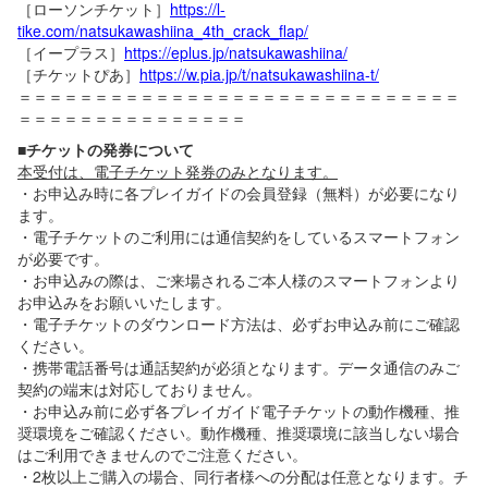
［ローソンチケット］
https://l-
tike.com/natsukawashiina_4th_crack_flap/
［イープラス］
https://eplus.jp/natsukawashiina/
［チケットぴあ］
https://w.pia.jp/t/natsukawashiina-t/
＝＝＝＝＝＝＝＝＝＝＝＝＝＝＝＝＝＝＝＝＝＝＝＝＝＝＝＝＝
＝＝＝＝＝＝＝＝＝＝＝＝＝＝＝
■チケットの発券について
本受付は、電子チケット発券のみとなります。
・お申込み時に各プレイガイドの会員登録（無料）が必要になり
ます。
・電子チケットのご利用には通信契約をしているスマートフォン
が必要です。
・お申込みの際は、ご来場されるご本人様のスマートフォンより
お申込みをお願いいたします。
・電子チケットのダウンロード方法は、必ずお申込み前にご確認
ください。
・携帯電話番号は通話契約が必須となります。データ通信のみご
契約の端末は対応しておりません。
・お申込み前に必ず各プレイガイド電子チケットの動作機種、推
奨環境をご確認ください。動作機種、推奨環境に該当しない場合
はご利用できませんのでご注意ください。
・2枚以上ご購入の場合、同行者様への分配は任意となります。チ