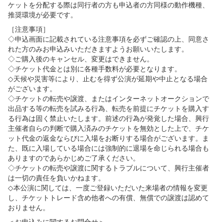
ケットを分配する際は同行者の方も申込者の方同様の動作機種、
推奨環境が必要です。
［注意事項］
◇申込画面に記載されている注意事項を必ずご確認の上、同意さ
れた方のみお申込みいただきますようお願いいたします。
◇ご購入後のキャンセル、変更はできません。
◇チケット代金とは別に各種手数料が必要となります。
◇天候や災害等により、止むを得ず公演が延期や中止となる場合
がございます。
◇チケットの転売や譲渡、またはインターネットオークションで
出品する等の転売を試みる行為、転売を前提にチケットを購入す
る行為は固く禁止いたします。前述の行為が発覚した場合、興行
主催者自らの判断で購入済みのチケットを無効とした上で、チケ
ット代金の返金ならびに入場をお断りする場合がございます。ま
た、既に入場している場合には強制的に退場を命じられる場合も
ありますのであらかじめご了承ください。
◇チケットの転売や譲渡に関するトラブルについて、興行主催者
は一切の責任を負いかねます。
◇本公演に関しては、一度ご登録いただいた来場者の情報を変更
し、チケットトレード含め他者への有償、無償での譲渡は認めて
おりません。
＜お申込みに関するお問合せ＞