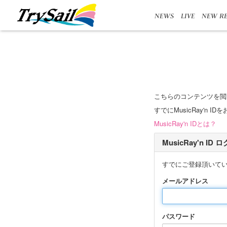
NEWS
LIVE
NEW RE
こちらのコンテンツを閲
すでにMusicRay'
MusicRay'n IDとは？
MusicRay'n ID
すでにご登録頂いて
メールアドレス
パスワード