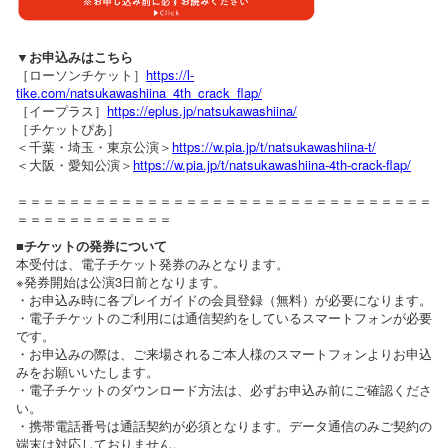
▼お申込みはこちら
［ローソンチケット］
https://l-
tike.com/natsukawashiina_4th_crack_flap/
［イープラス］
https://eplus.jp/natsukawashiina/
［チケットぴあ］
＜千葉・埼玉・東京公演＞
https://w.pia.jp/t/natsukawashiina-t/
＜大阪・愛知公演＞
https://w.pia.jp/t/natsukawashiina-4th-crack-flap/
＝＝＝＝＝＝＝＝＝＝＝＝＝＝＝＝＝＝＝＝＝＝＝＝＝＝＝＝＝＝＝＝
＝＝＝＝＝＝＝＝＝＝＝＝
■チケットの発券について
本受付は、電子チケット発券のみとなります。
※発券開始は公演3日前となります。
・お申込み時に各プレイガイドの会員登録（無料）が必要になります。
・電子チケットのご利用には通信契約をしているスマートフォンが必要
です。
・お申込みの際は、ご来場されるご本人様のスマートフォンよりお申込
みをお願いいたします。
・電子チケットのダウンロード方法は、必ずお申込み前にご確認くださ
い。
・携帯電話番号は通話契約が必須となります。データ通信のみご契約の
端末は対応しておりません。