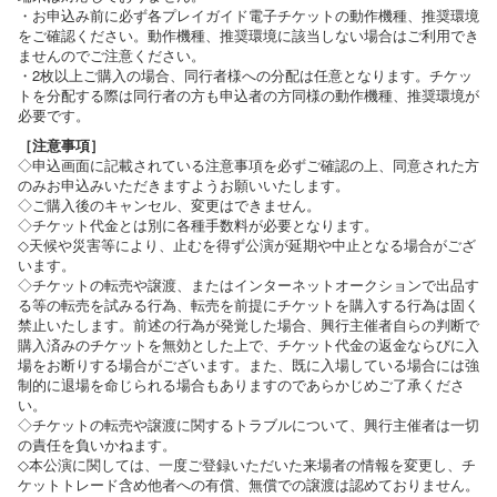
・お申込み前に必ず各プレイガイド電子チケットの動作機種、推奨環境
をご確認ください。動作機種、推奨環境に該当しない場合はご利用でき
ませんのでご注意ください。
・2枚以上ご購入の場合、同行者様への分配は任意となります。チケッ
トを分配する際は同行者の方も申込者の方同様の動作機種、推奨環境が
必要です。
［注意事項］
◇申込画面に記載されている注意事項を必ずご確認の上、同意された方
のみお申込みいただきますようお願いいたします。
◇ご購入後のキャンセル、変更はできません。
◇チケット代金とは別に各種手数料が必要となります。
◇天候や災害等により、止むを得ず公演が延期や中止となる場合がござ
います。
◇チケットの転売や譲渡、またはインターネットオークションで出品す
る等の転売を試みる行為、転売を前提にチケットを購入する行為は固く
禁止いたします。前述の行為が発覚した場合、興行主催者自らの判断で
購入済みのチケットを無効とした上で、チケット代金の返金ならびに入
場をお断りする場合がございます。また、既に入場している場合には強
制的に退場を命じられる場合もありますのであらかじめご了承くださ
い。
◇チケットの転売や譲渡に関するトラブルについて、興行主催者は一切
の責任を負いかねます。
◇本公演に関しては、一度ご登録いただいた来場者の情報を変更し、チ
ケットトレード含め他者への有償、無償での譲渡は認めておりません。